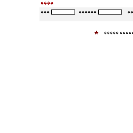
����
���:
������:
���
����� ����