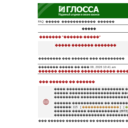
FAQ
�����
������������
������
�����
������� "������-�����"
����� ������� �������
�������� ��� ������ ��� ���������
������� ����� �� ��� 08, 2026 10:41 am
������ ������� ����������� ���
��� ������ �� ������
���� ������������ �������� 
����� ������������������ ��
��������� �����������������
������ ����������� �� ������
������: 115 [
�������������
] [
�
������ ����� ����������� (
2072
������������������ ��������
��� ������ �������� �� ���������� 