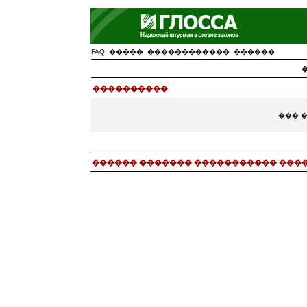
FAQ
�����
������������
������
����������
��� 
������ ������� ����������� ���