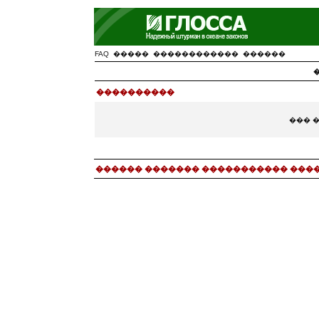
FAQ
�����
������������
������
����������
��� 
������ ������� ����������� ���