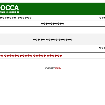
�������
������
��
����������
��� �� ����� ������
���
� ����������� ����� ������
Powered by
phpBB