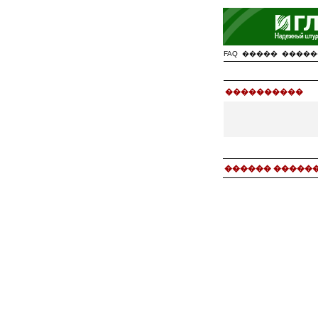
FAQ
�����
�����
����������
������ ������