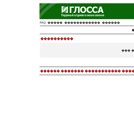
FAQ
�����
������������
������
����������
��� 
������ ������� ����������� ���