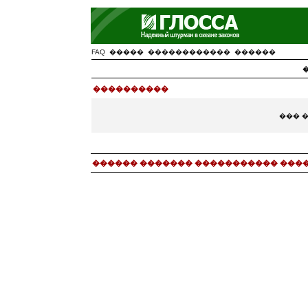
FAQ
�����
������������
������
����������
��� 
������ ������� ����������� ���