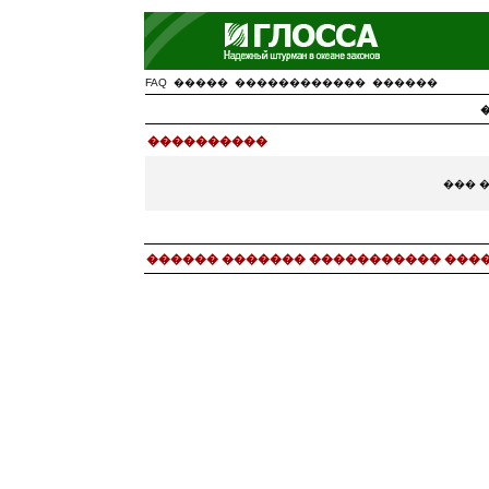
FAQ
�����
������������
������
����������
��� 
������ ������� ����������� ���