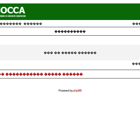
�������
������
��
����������
��� �� ����� ������
���
� ����������� ����� ������
Powered by
phpBB