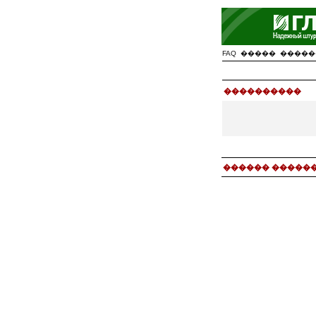
FAQ
�����
�����
����������
������ ������