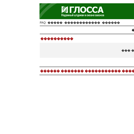
FAQ
�����
������������
������
����������
��� 
������ ������� ����������� ���