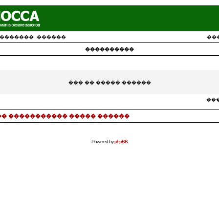
�������
������
��
����������
��� �� ����� ������
���
� ����������� ����� ������
Powered by
phpBB