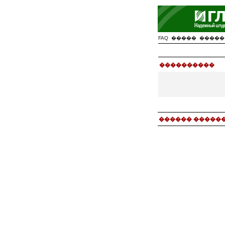
FAQ
�����
�����
����������
������ ������