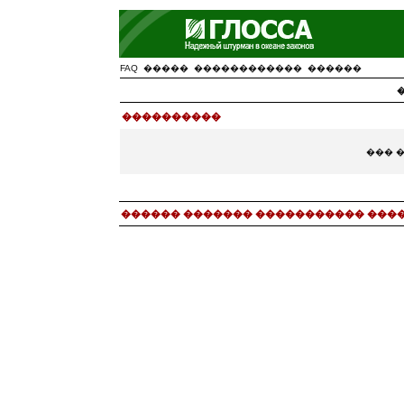
FAQ
�����
������������
������
����������
��� 
������ ������� ����������� ���