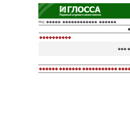
FAQ
�����
������������
������
����������
��� 
������ ������� ����������� ���