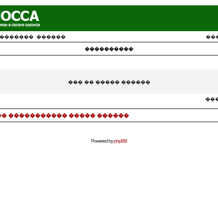
�������
������
��
����������
��� �� ����� ������
���
� ����������� ����� ������
Powered by
phpBB