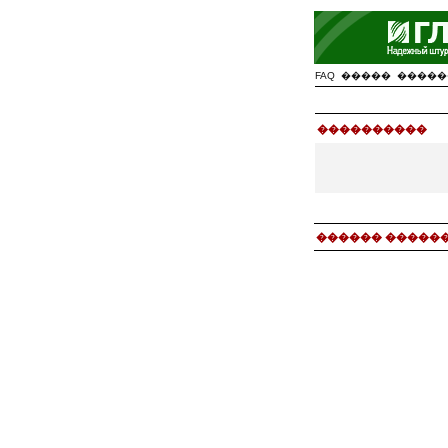
FAQ
�����
�����
����������
������ ������