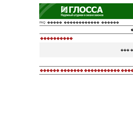
FAQ
�����
������������
������
����������
��� 
������ ������� ����������� ���