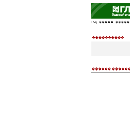
FAQ
�����
�����
����������
������ ������