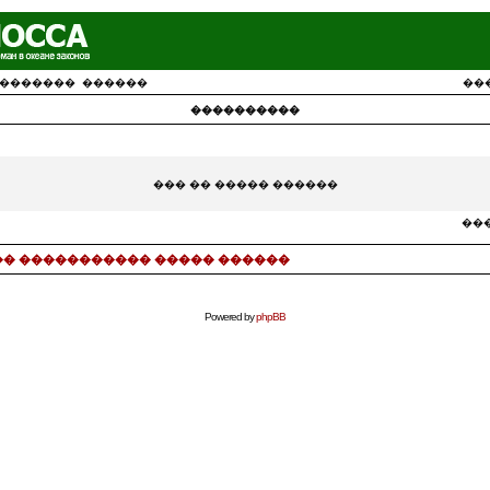
�������
������
��
����������
��� �� ����� ������
���
� ����������� ����� ������
Powered by
phpBB