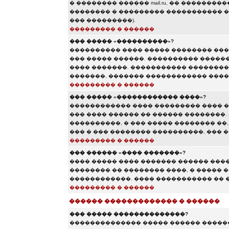
� �������� ������ mail.ru, �� �������
�������� � ��������� ����������� ��� 
��� ���������).
��������� � ������
��� ����� «����������»?
���������� ���� ����� �������� ���
��� ����� ������. ���������� ������
���� �������. ����������� ��������
�������, ������� ������������ ���
��������� � ������
��� ����� «������������ ����»?
������������ ���� ��������� ���� �
��� ���� ������ �� ������ ��������.
����������, � ��� ����� �������� ��,
��� � ��� �������� ����������, ���
��������� � ������
��� ������ «���� �������»?
���� ����� ���� ������� ������ ���
�������� �� �������� ����, � ����� 
������������. ���� ����������� �� �
��������� � ������
������ ������������� � ������
��� ����� ��������������?
�������������� ����� ������ ������