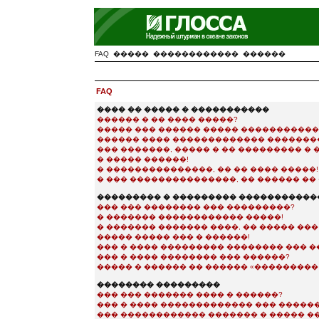
FAQ
�����
������������
������
FAQ
���� �� ����� � �����������
������ � �� ���� �����?
����� ��� ������ ����� ����������
������ ���� ������������� �������
��� �������, ����� � �� ��������� �
� ����� ������!
� ���������������, �� �� ���� �����!
� ��� ���������������, �� ������ �� 
��������� � ��������� �����������
��� ��� �������� ��� ���������?
� ������� ������������ �����!
� ������� ������� ����, �� ����� ��
����� ����� ��� � ������!
��� � ���� ��������� �������� ��� �
��� � ���� �������� ��� ������?
����� � ������ �� ������ «��������� e-
�������� ���������
��� ��� ������� ���� � ������?
��� � ���� ������������� ��� �����
��� ������������ ������� � ����� �