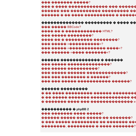
��� ������� �����?
��� � ���� ������������� ��� �����
������ ��� ���������� ��������� ��
������ � �� ���� ���������� � �����
�������������� ��������� � ���� �
��� ����� BBCode?
���� �� � ������������ HTML?
��� ����� ��������?
���� �� � ��������� ��������?
��� ����� «����������»?
��� ����� «������������ ����»?
��� ������ «���� �������»?
������ ������������� � ������
��� ����� ��������������?
��� ����� ����������?
��� ����� ������ �������������?
��� ��� �������� � ������?
��� ��� ����� ����������� ������?
������ ���������
� �� ���� ��������� ������ ��������
� �� ����� ������� ������������� �
� ������� ���� ��� �������������� e-m
���������� � phpBB 2
��� ������� ���� �����?
������ ����� ��� �����-�� �������?
� ��� ����� ��������� �� ������� �
��������, ��������� � ���� �������?