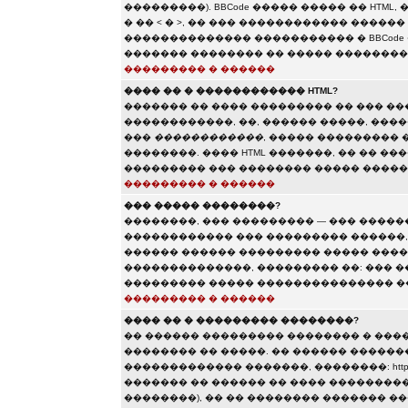
���������). BBCode ����� ����� �� HTML,
� �� < � >, �� ��� ������������ ����
�������������� ����������� � BBCode 
������� �������� �� ����� ��������
��������� � ������
���� �� � ������������ HTML?
������� �� ���� ��������� �� ��� �
������������, ��, ������ �����, ���
���
������������
, ����� ���������
��������. ���� HTML �������, �� �� �
��������� ��� �������� ����� �����
��������� � ������
��� ����� ��������?
��������, ��� ��������� — ��� �����
������������ ��� ��������� ������, �
������ ������ ��������� ����� ����
��������������, ��������� ��: ��� �
��������� ����� ��������������� ��
��������� � ������
���� �� � ��������� ��������?
�� ������ ��������� �������� � ���
�������� �� �����. �� ������ ������
������������� �������, ��������: http://www.so
������� �� ������ �� ���� ���������
��������), �� �� �������� ������� 