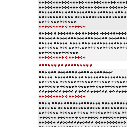
���������������� ����������� ����
�������������� ����� ����� �������
��������� ����������� ������ ��� ��
��������� ��� ������������� �����
���� ���������.
��������� � ������
����� � ������ �� ������ «��������� e
������ ������������������ ���������
����� ����� (���� ��� ����������� 
������� ��� ����, ����� �����������
��������������.
��������� � ������
�������� ���������
��� ��� ������� ���� � ������?
�����, �������� �� ��������������� 
������� ������������������ ������ 
������ � ������ ������ ����������� 
�������� ���� � ���� ������, �� ����
��������� � ������
��� � ���� ������������� ��� �����
���� �� �� ������������� ��� �����
������� ������ ���� ����������� ��
(������ ������ � ������� ����������
������
�������������
, �����������