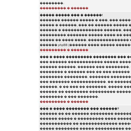
��������.
��������� � ������
����� ����� ��� � ������!
������� ������ ����� � ���, ��� ��
����� � ������, ��� �� ������ ����� 
������ � �������������� ������, ���
��������� ������� ����� ���� �� ���
����� �� ���� ����. ��������������
������ phpBB (������ ���� ����� �����
��������� � ������
��� � ���� ��������� �������� ��� �
��� ������ ������������ ����� ����
������ ������, ������ ��� ��������,
�������� � ������ ��� �� ��� ������
�������� ��������, ������� �������
��� ������� ������������. �� �����
������, � �� ��� �� �������, ����� �
������ �� �������� ��������� ������
�������� � ��� �������.
��������� � ������
��� � ���� �������� ��� ������?
������ �� �� ������ �������� �����
������ ����� � ��������� ���� ������
����������� �� ������������� �����
����� �������� ����� ���������� ��