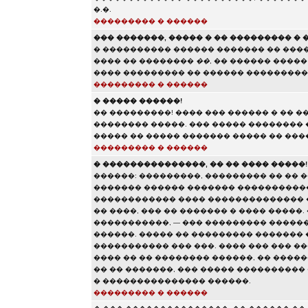
�.�.
��������� � ������
��� �������, ����� � �� ��������� �
� ���������� ������ ������� �� ���
���� �� ��������
��
, �� ������ ����
���� ��������� �� ������ ���������
��������� � ������
� ����� ������!
�� ���������! ���� ��� ������ � �� �
�������� �����. ��� ����� ��������
����� �� ����� ������� ����� �� ���
��������� � ������
� ���������������, �� �� ���� �����!
������: ���������, ��������� �� �� �
������� ������ ������� �����������
������������ ���� �������������� 
�� ����, ��� �� ������� � ���� �����
�����������, — ��� ��������� �����
������. ����� �� ��������� ������� 
����������� ��� ���. ���� ��� ��� ���
���� �� �� �������� ������, �� ������
�� �� �������, ��� ����� ���������� �
� ��������������� ������.
��������� � ������