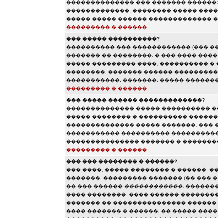
�������������� ��� ������� ������:
�������������, �������� ����� ����
����� ����� ������ ������������� �
��������� � ������
��� ����� ����������?
���������� ��� ������������ (��� �
������� �� ��������. � ��� ���� ���
����� ��������� ����, ���������� � 
��������. ������� ������ ���������
�����������, �������, ����� ������
��������� � ������
��� ����� ������ �������������?
�������������� ����� ���������� �
����� �������� � ���������� ������
�������������� ����� �������. ��� 
����������� ���������� ����������
��������������� ������� � ���������
��������� � ������
��� ��� �������� � ������?
��� ����, ����� �������� � ������, �
�������, ��������� ������� (�� ��� �
�� ��� ������
������������
, ������
���� ��������. ���� ������ ��������
������� �� ��������������� ������.
���� ������� � ������, �� ����� ���