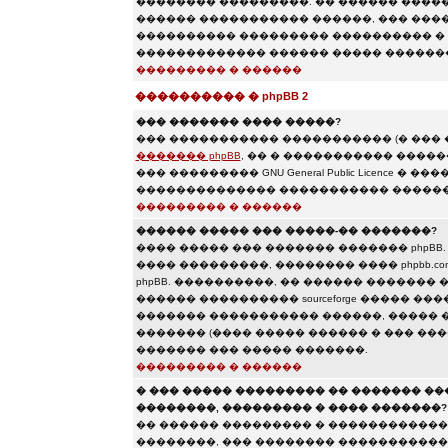
�������� ���������. �� ������ ������
������ ����������� ������, ��� ����
���������� ��������� ���������� � 
������������� ������ ����� �������
��������� � ������
���������� � phpBB 2
��� ������� ���� �����?
��� ����������� ����������� (� ���
������� phpBB
, �� � ����������� ����
��� ��������� GNU General Public Licence
�������������� ����������� ������
��������� � ������
������ ����� ��� �����-�� �������?
���� ����� ��� ������� ������� phpBB
���� ���������, �������� ���� phpbb.c
phpBB. ����������, �� ������ ������� �
������ ���������� sourceforge ����� �
������� ����������� ������, ����� 
������� (���� ����� ������ � ��� ���
������� ��� ����� �������.
��������� � ������
� ��� ����� ��������� �� ������� �
��������, ��������� � ���� �������?
�� ������ ��������� � �������������
��������, ��� �������� �����������