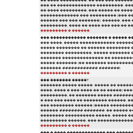
�� ���� ���������, �� ��� ��� �����
��� �� ������������� ���������. ���
�� ���� ���������, ��� ����� �� ���
������������� ��� ��������� (��� ��
������ ��� ��� �������). ������, ��
���������, ���� �� ���� ��� ���-�� �
��������� � ������
��� ������������ ������� � ����� �
��� ����, ����� ������������ ������
����� �������� �� ������ �������� 
�������� ���������, ����� ������� 
������� �������������� �� ��������
����� ������� (�� ������� ��������
�������
������������ �������
)
��������� � ������
��� ������� �����?
������� ����� �����: ����� �� �����
����, ���� � ��� ���� �� �� �����) �
���������, �� ������� �����
�������
� ��� ��� ���� �� �������� ������. �
��� �������� ������ (����� ��������
������
�������� �������
. �� ����� 
�������� ���������� �����. ����� �
��������� ������, ��� �����������
��������� � ������
��� � ���� ������������� ��� �����