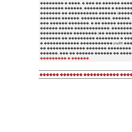
�������� � ����, � ��� �� ������ ���
�������� ������, ��������� � ���������
������� �� ���������� ������ (�������� chat.
������� ������. ����������, ������, 
��� ������ �������, � �� ����� ����
������ ����� ������������. ��������
����������� �������� (�� �����������
������� �� ��������� �������� � ����
� ������������ ����������� phpBB �����
�� ������������� ������� �������� 
������, ��� �� ������ ������ �� ���
��������� � ������
������ ������� ����������� ���