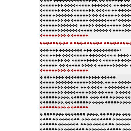
� ��� ���������������, �� ������ �� 
�������� ��������� �������: �� ����
������� ��� ��������, ����� �� ���
���� ������� ������ �� �����-�� ����
�������� �� ������ ���������? ���
�������������, ����� ��������� ���
������������������ ����� � �������
��������� � ������
��������� � ��������� ��������
��� ��� �������� ��� ���������?
��� ���� ��������� �������� � ���� 
�������� ��, ��������� � ������
���
������, �� ����� ���� � ����������).
��������� � ������
� ������� ������������ �����!
����� ������ ����������, �� �� ����
�������� �����, �� � ����, � �������
�������� ������� ���� �� ���, � �����
����������, ������, ��� ��� ����� �
��������, ��������� ���� ��������
��������� � ������
� ������� ������� ����, �� ����� ��
���� �� �������, ��� ������� ������
������ �������. ���� ����� �� �����
�������� ������� ������� ����� ���