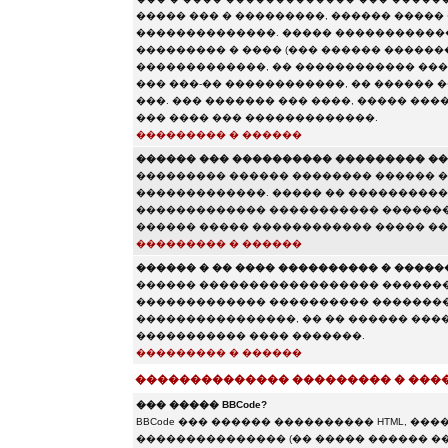
����� ��� � ���������, ������ �����
��������������. ����� ������������
��������� � ���� (��� ������ �������
�������������, �� ������������ ���
��� ���-�� ������������, �� ������
���. ��� ������� ��� ����, ����� ���
��� ���� ��� �������������.
��������� � ������
������ ��� ���������� ��������� ��
��������� ������ �������� ������ 
�������������. ����� �� �����������
������������� ����������� �������
������ ����� ������������ ����� ��
��������� � ������
������ � �� ���� ���������� � �����
������ ������������������ �������
������������� ���������� ��������
����������������, �� �� ������ �����
����������� ���� �������.
��������� � ������
�������������� ��������� � ���
��� ����� BBCode?
BBCode ��� ������ ���������� HTML, �
��������������� (�� ����� ������ �