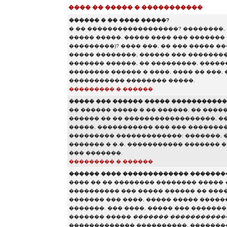
���� �� ����� � �����������
������ � �� ���� �����?
� �� ������������������? ��������,
����� �����. ����� ���� ��� ������� 
���������)? ���� ���, �� ��� ����� 
����� ��������, ������ ��� ��������
������� ������, �� ���������, ������
�������� ������ � ����, ���� �� ���,
����������� �������� �����.
��������� � ������
����� ��� ������ ����� ����������
�� ������ ����� � �� ������. �� ����
������ �� �� ������������������, ��
�����, ����������� ��� ��� �������
��������� �������������: �������, ��
������� � �.�. ����������� ������� 
��� �������.
��������� � ������
������ ���� ������������� �������
���� �� �� �������� �������� �����
���������� ��� ����� ������ �� ���
������� ��� ����, ����� ����� ����
�������. ��� ����, ����� ��� ������
������� �����
������� �����������
������������� ����������, ��������