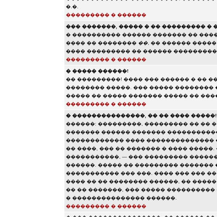
�.�.
��������� � ������
��� �������, ����� � �� ��������� �
� ���������� ������ ������� �� ���
���� �� ��������
��
, �� ������ ����
���� ��������� �� ������ ���������
��������� � ������
� ����� ������!
�� ���������! ���� ��� ������ � �� �
�������� �����. ��� ����� ��������
����� �� ����� ������� ����� �� ���
��������� � ������
� ���������������, �� �� ���� �����!
������: ���������, ��������� �� �� �
������� ������ ������� �����������
������������ ���� �������������� 
�� ����, ��� �� ������� � ���� �����
�����������, — ��� ��������� �����
������. ����� �� ��������� ������� 
����������� ��� ���. ���� ��� ��� ���
���� �� �� �������� ������, �� ������
�� �� �������, ��� ����� ���������� �
� ��������������� ������.
��������� � ������