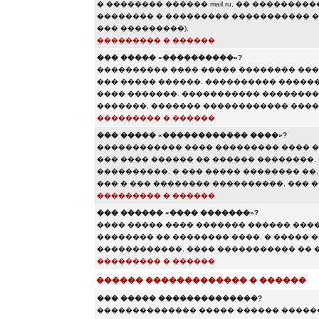
� �������� ������ mail.ru, �� �������
�������� � ��������� ����������� ��� 
��� ���������).
��������� � ������
��� ����� «����������»?
���������� ���� ����� �������� ���
��� ����� ������. ���������� ������
���� �������. ����������� ��������
�������, ������� ������������ ���
��������� � ������
��� ����� «������������ ����»?
������������ ���� ��������� ���� �
��� ���� ������ �� ������ ��������.
����������, � ��� ����� �������� ��,
��� � ��� �������� ����������, ���
��������� � ������
��� ������ «���� �������»?
���� ����� ���� ������� ������ ���
�������� �� �������� ����, � ����� 
������������. ���� ����������� �� �
��������� � ������
������ ������������� � ������
��� ����� ��������������?
�������������� ����� ������ ������