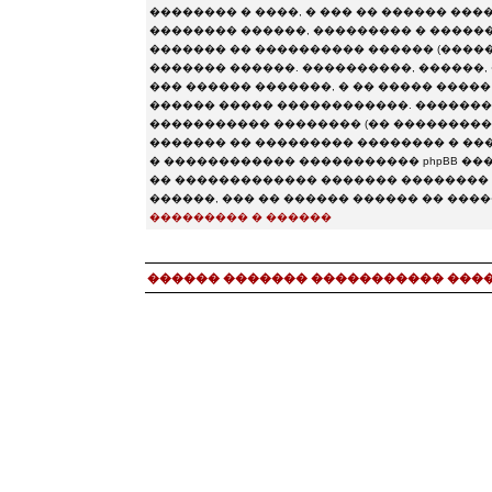
�������� � ����, � ��� �� ������ ���
�������� ������, ��������� � ���������
������� �� ���������� ������ (�������� chat.
������� ������. ����������, ������, 
��� ������ �������, � �� ����� ����
������ ����� ������������. ��������
����������� �������� (�� �����������
������� �� ��������� �������� � ����
� ������������ ����������� phpBB �����
�� ������������� ������� �������� 
������, ��� �� ������ ������ �� ���
��������� � ������
������ ������� ����������� ���