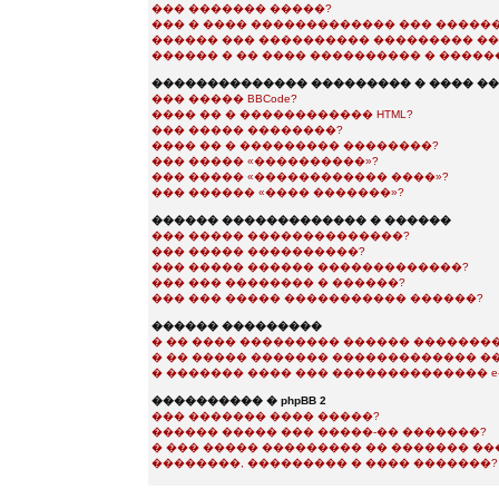
��� ������� �����?
��� � ���� ������������� ��� �����
������ ��� ���������� ��������� ��
������ � �� ���� ���������� � �����
�������������� ��������� � ���� �
��� ����� BBCode?
���� �� � ������������ HTML?
��� ����� ��������?
���� �� � ��������� ��������?
��� ����� «����������»?
��� ����� «������������ ����»?
��� ������ «���� �������»?
������ ������������� � ������
��� ����� ��������������?
��� ����� ����������?
��� ����� ������ �������������?
��� ��� �������� � ������?
��� ��� ����� ����������� ������?
������ ���������
� �� ���� ��������� ������ ��������
� �� ����� ������� ������������� �
� ������� ���� ��� �������������� e-m
���������� � phpBB 2
��� ������� ���� �����?
������ ����� ��� �����-�� �������?
� ��� ����� ��������� �� ������� �
��������, ��������� � ���� �������?