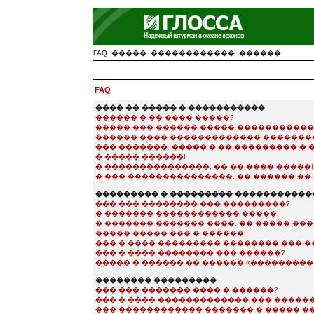
FAQ
�����
������������
������
FAQ
���� �� ����� � �����������
������ � �� ���� �����?
����� ��� ������ ����� ����������
������ ���� ������������� �������
��� �������, ����� � �� ��������� �
� ����� ������!
� ���������������, �� �� ���� �����!
� ��� ���������������, �� ������ �� 
��������� � ��������� �����������
��� ��� �������� ��� ���������?
� ������� ������������ �����!
� ������� ������� ����, �� ����� ��
����� ����� ��� � ������!
��� � ���� ��������� �������� ��� �
��� � ���� �������� ��� ������?
����� � ������ �� ������ «��������� e-
�������� ���������
��� ��� ������� ���� � ������?
��� � ���� ������������� ��� �����
��� ������������ ������� � ����� �