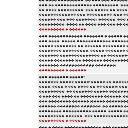
�� ���� ���������, �� ��� ��� �����
��� �� ������������� ���������. ���
�� ���� ���������, ��� ����� �� ���
������������� ��� ��������� (��� ��
������ ��� ��� �������). ������, ��
���������, ���� �� ���� ��� ���-�� �
��������� � ������
��� ������������ ������� � ����� �
��� ����, ����� ������������ ������
����� �������� �� ������ �������� 
�������� ���������, ����� ������� 
������� �������������� �� ��������
����� ������� (�� ������� ��������
�������
������������ �������
)
��������� � ������
��� ������� �����?
������� ����� �����: ����� �� �����
����, ���� � ��� ���� �� �� �����) �
���������, �� ������� �����
�������
� ��� ��� ���� �� �������� ������. �
��� �������� ������ (����� ��������
������
�������� �������
. �� ����� 
�������� ���������� �����. ����� �
��������� ������, ��� �����������
��������� � ������
��� � ���� ������������� ��� �����