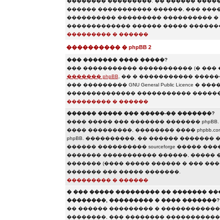
�������� ���������. �� ������ ������
������ ����������� ������, ��� ����
���������� ��������� ���������� � 
������������� ������ ����� �������
��������� � ������
���������� � phpBB 2
��� ������� ���� �����?
��� ����������� ����������� (� ���
������� phpBB
, �� � ����������� ����
��� ��������� GNU General Public Licence
�������������� ����������� ������
��������� � ������
������ ����� ��� �����-�� �������?
���� ����� ��� ������� ������� phpBB
���� ���������, �������� ���� phpbb.c
phpBB. ����������, �� ������ ������� �
������ ���������� sourceforge ����� �
������� ����������� ������, ����� 
������� (���� ����� ������ � ��� ���
������� ��� ����� �������.
��������� � ������
� ��� ����� ��������� �� ������� �
��������, ��������� � ���� �������?
�� ������ ��������� � �������������
��������, ��� �������� �����������