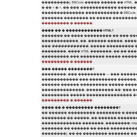
���������). BBCode ����� ����� �� HTML,
� �� < � >, �� ��� ������������ ����
�������������� ����������� � BBCode 
������� �������� �� ����� ��������
��������� � ������
���� �� � ������������ HTML?
������� �� ���� ��������� �� ��� �
������������, ��, ������ �����, ���
���
������������
, ����� ���������
��������. ���� HTML �������, �� �� �
��������� ��� �������� ����� �����
��������� � ������
��� ����� ��������?
��������, ��� ��������� — ��� �����
������������ ��� ��������� ������, �
������ ������ ��������� ����� ����
��������������, ��������� ��: ��� �
��������� ����� ��������������� ��
��������� � ������
���� �� � ��������� ��������?
�� ������ ��������� �������� � ���
�������� �� �����. �� ������ ������
������������� �������, ��������: http://www.so
������� �� ������ �� ���� ���������
��������), �� �� �������� ������� 