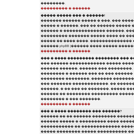
��������.
��������� � ������
����� ����� ��� � ������!
������� ������ ����� � ���, ��� ��
����� � ������, ��� �� ������ ����� 
������ � �������������� ������, ���
��������� ������� ����� ���� �� ���
����� �� ���� ����. ��������������
������ phpBB (������ ���� ����� �����
��������� � ������
��� � ���� ��������� �������� ��� �
��� ������ ������������ ����� ����
������ ������, ������ ��� ��������,
�������� � ������ ��� �� ��� ������
�������� ��������, ������� �������
��� ������� ������������. �� �����
������, � �� ��� �� �������, ����� �
������ �� �������� ��������� ������
�������� � ��� �������.
��������� � ������
��� � ���� �������� ��� ������?
������ �� �� ������ �������� �����
������ ����� � ��������� ���� ������
����������� �� ������������� �����
����� �������� ����� ���������� ��