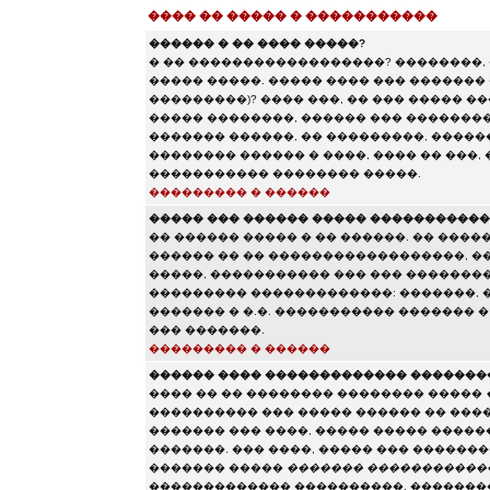
���� �� ����� � �����������
������ � �� ���� �����?
� �� ������������������? ��������,
����� �����. ����� ���� ��� ������� 
���������)? ���� ���, �� ��� ����� 
����� ��������, ������ ��� ��������
������� ������, �� ���������, ������
�������� ������ � ����, ���� �� ���,
����������� �������� �����.
��������� � ������
����� ��� ������ ����� ����������
�� ������ ����� � �� ������. �� ����
������ �� �� ������������������, ��
�����, ����������� ��� ��� �������
��������� �������������: �������, ��
������� � �.�. ����������� ������� 
��� �������.
��������� � ������
������ ���� ������������� �������
���� �� �� �������� �������� �����
���������� ��� ����� ������ �� ���
������� ��� ����, ����� ����� ����
�������. ��� ����, ����� ��� ������
������� �����
������� �����������
������������� ����������, ��������