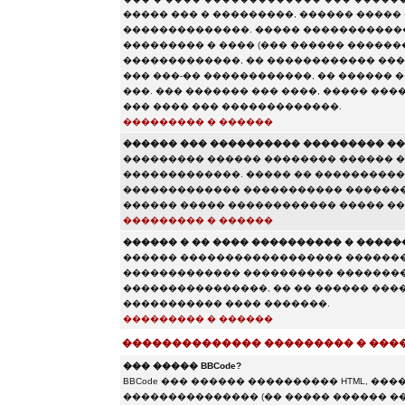
����� ��� � ���������, ������ �����
��������������. ����� ������������
��������� � ���� (��� ������ �������
�������������, �� ������������ ���
��� ���-�� ������������, �� ������
���. ��� ������� ��� ����, ����� ���
��� ���� ��� �������������.
��������� � ������
������ ��� ���������� ��������� ��
��������� ������ �������� ������ 
�������������. ����� �� �����������
������������� ����������� �������
������ ����� ������������ ����� ��
��������� � ������
������ � �� ���� ���������� � �����
������ ������������������ �������
������������� ���������� ��������
����������������, �� �� ������ �����
����������� ���� �������.
��������� � ������
�������������� ��������� � ���
��� ����� BBCode?
BBCode ��� ������ ���������� HTML, �
��������������� (�� ����� ������ �