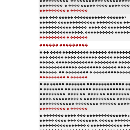
����������, �� ��������� ����������
��������, � ���� ����� ���� ���� ���
��������� � ������
��� ��� ����� ����������� ������?
������ ������������� ��������� ���
����������� �����. ���� �� ��������
���������������, ���������� ������
��������� � ������
������ ���������
� �� ���� ��������� ������ ��������
��� ����� ���� ������� ����� ������
�����, ������������� �������� ����
������������� �������� ����� ��� �
������, �� �������� � �������������
��������� � ������
� �� ����� ������� ������������� �
� ������� �� ������� ����������� �
���������. ���� ��, ���� �� �������
����, ��������� � ����������� ����
������������ �������� ������ ����
��������� � ������
� ������� ���� ��� �������������� e-m
����� ���� ��� �������. ����� ������
���������������� � ����������� ��