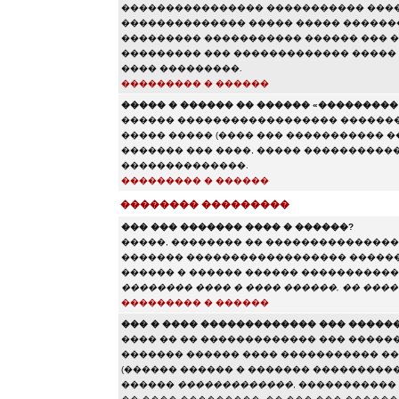
���������������� ����������� ����
�������������� ����� ����� �������
��������� ����������� ������ ��� ��
��������� ��� ������������� �����
���� ���������.
��������� � ������
����� � ������ �� ������ «��������� e
������ ������������������ ���������
����� ����� (���� ��� ����������� 
������� ��� ����, ����� �����������
��������������.
��������� � ������
�������� ���������
��� ��� ������� ���� � ������?
�����, �������� �� ��������������� 
������� ������������������ ������ 
������ � ������ ������ ����������� 
�������� ���� � ���� ������, �� ����
��������� � ������
��� � ���� ������������� ��� �����
���� �� �� ������������� ��� �����
������� ������ ���� ����������� ��
(������ ������ � ������� ����������
������
�������������
, �����������