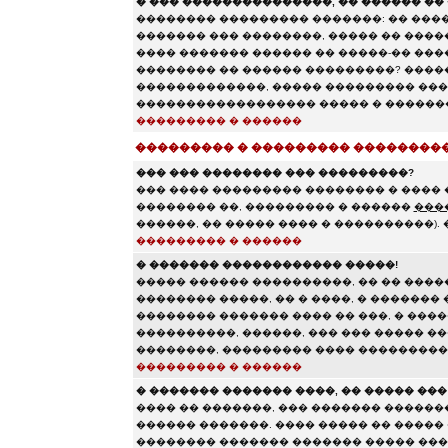
� ��� ���������������, �� ������ �� 
�������� ��������� �������: �� ����
������� ��� ��������, ����� �� ���
���� ������� ������ �� �����-�� ����
�������� �� ������ ���������? ���
�������������, ����� ��������� ���
������������������ ����� � �������
��������� � ������
��������� � ��������� ��������
��� ��� �������� ��� ���������?
��� ���� ��������� �������� � ���� 
�������� ��, ��������� � ������
���
������, �� ����� ���� � ����������).
��������� � ������
� ������� ������������ �����!
����� ������ ����������, �� �� ����
�������� �����, �� � ����, � �������
�������� ������� ���� �� ���, � �����
����������, ������, ��� ��� ����� �
��������, ��������� ���� ��������
��������� � ������
� ������� ������� ����, �� ����� ��
���� �� �������, ��� ������� ������
������ �������. ���� ����� �� �����
�������� ������� ������� ����� ���