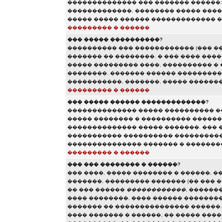
�������������� ��� ������� ������:
�������������, �������� ����� ����
����� ����� ������ ������������� �
��������� � ������
��� ����� ����������?
���������� ��� ������������ (��� �
������� �� ��������. � ��� ���� ���
����� ��������� ����, ���������� � 
��������. ������� ������ ���������
�����������, �������, ����� ������
��������� � ������
��� ����� ������ �������������?
�������������� ����� ���������� �
����� �������� � ���������� ������
�������������� ����� �������. ��� 
����������� ���������� ����������
��������������� ������� � ���������
��������� � ������
��� ��� �������� � ������?
��� ����, ����� �������� � ������, �
�������, ��������� ������� (�� ��� �
�� ��� ������
������������
, ������
���� ��������. ���� ������ ��������
������� �� ��������������� ������.
���� ������� � ������, �� ����� ���