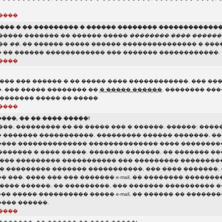
����
���� � �� ��������� � ������ �������� �������������
����� ������� �� ������ �����
�������� ���� ������
��
��
, �� ������ ����� ������ ��������������� � ����
 �� ������ ������������ ��� ������� ������������.
����
��� ��� ������ � �� ����� ���� ������������, ��� ��
. ��� ����� �������� ��
� ����� ������
, �������� ���
 ������� ����� �� �����
����
��, �� �� ���� �����!
��, ��������� �� �� ����� ��� � ������. ������: ����
 ������� �����������. ��������� ������ �������, ��
���� �������������� �������������� ���� ��������
 ������� � ���� �����. ������� �������, �� ������� �
 ��� ��������� ����������� ��� ��������� ��������
�� ��������� ������� �����������, ��� ���� �������,
 ���. ���� ��� ��� ������� e-mail, �� �������� �������
���� ������, �� ���������, ��� ������� ���������� ����
��� ����� ���������� ����� e-mail, �� ������ �� ������
��� ������.
����