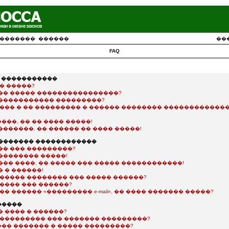
�������
������
��
FAQ
� �����������
� �����?
�� ����� ����������������?
����������� ���������?
���� � �� ��������� � ������ �������� �������������
��, �� �� ���� �����!
������, �� ������ �� ���� �����!
�������� ������������
�� ��� ���������?
�������� �����!
��� ����, �� ����� ��� ����� ������������!
 � ������!
������ �������� ��� ����� ������?
����� ��� ������?
�� ������ «��������� e-mail», �� ���� ������� �����?
�����
 ���� � ������?
���������� ��� ������� ���������?
�� ������� � ����� ���������?