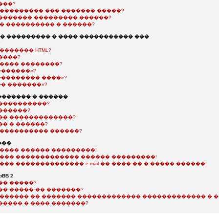
���?
���������� ��� ������� �����?
������� ��������� ������?
�� ���������� � ������?
 ��������� � ���� ����������� ���
?
������� HTML?
����?
����� ��������?
�������»?
��������� ����»?
�� �������»?
������ � ������
����������?
������?
�� �������������?
�� � ������?
����������� ������?
���
����� ������ ���������!
���� ������������� ������ ���������!
��� �������������� e-mail �� ����-�� � ����� ������!
BB 2
�� �����?
�� �����-�� �������?
������� �� ������� ������������� ������������� � 
����� � ���� �������?