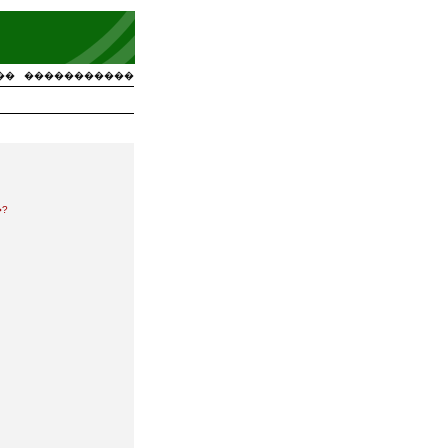
��
�����������
?