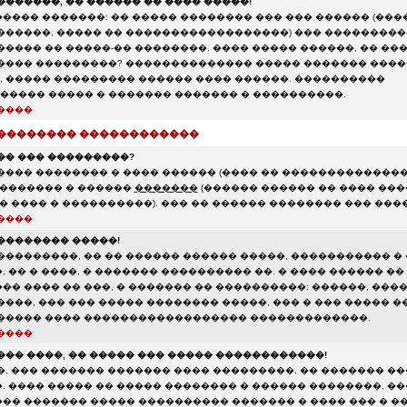
������, �� ������ �� ���� �����!
���� �������: �� ����� �������� ��� ��� ������ (���
������, ����� �� ������������������) ��� ��������
���� �� �����-�� ��������. ���� ����� ������, �� ��
���� ���������? �������������� ����� ������� ���
 ����� ��������� ������ ���� ������. ����������
���� ����� � ������� ������� � ����������.
����
��������� ������������
�� ��� ���������?
���� �������� � ���� ������ (���� �� ��������������
�������� � ������
�������
(������ ������ �� ���� ��
� ���� � ����������). ��� �� ������ �������� ��� ��
����
�������� �����!
���������, �� �� ������ ������ �����, ����������� �
 �� � ����, � ������� ���������� ��. � ���� ������ ��
� ���� �� ���, � ������� �� ����������: ������, ���� 
����, ��� ��� ����� �������� �����, ��� � ��� ����� 
����� ���� ������������������ �������������.
����
��� ����, �� ����� ��� ����� ������������!
�, ��� ������� ������� ���� ���������, �� ������� ��
 ���� ����� �� ����� �������� � ������ ��������, ��
�� ������� ����� ���������� ������� � ���� ��� � �