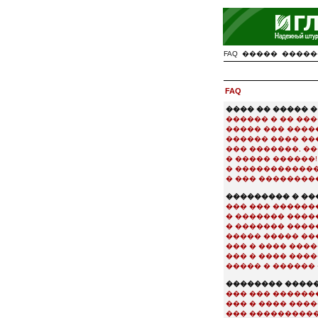
FAQ
�����
�����
FAQ
���� �� ����� 
������ � �� ���
����� ��� ����
������ ���� ��
��� �������, �
� ����� ������!
� �������������
� ��� ���������
��������� � �
��� ��� ������
� ������� ����
� ������� ����
����� ����� ���
��� � ���� ���
��� � ���� ���
����� � ������ 
�������� ����
��� ��� �������
��� � ���� ���
��� ����������