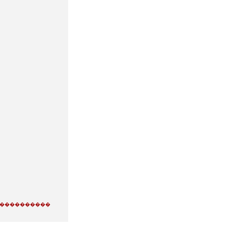
�����������