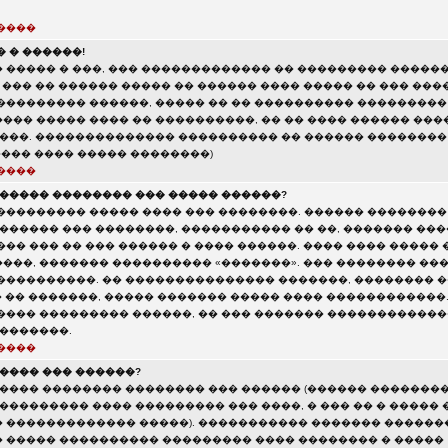
����
 � ������!
 ����� � ���, ��� ������������� �� ��������� �����
 ��� �� ������ ����� �� ������ ���� ����� �� ��� ���
��������� ������, ����� �� �� ���������� ��������� 
��� ����� ���� �� ����������, �� �� ���� ������ ���
����. �������������� ���������� �� ������ ��������
����� ���� ����� ��������)
����
������ �������� ��� ����� ������?
��������� ����� ���� ��� ��������. ������ ��������
 ������ ��� ��������, ����������� �� ��, ������� ��
��� ��� �� ��� ������ � ���� ������. ���� ���� �����
���, ������� ���������� «�������». ��� �������� ��
����������. �� ��������������� �������, �������� 
� �� �������, ����� ������� ����� ���� ������������.
���� ��������� ������, �� ��� ������� ������������
 �������.
����
����� ��� ������?
����� �������� �������� ��� ������ (������ �������
��������� ���� ��������� ��� ����, � ��� �� � ����� 
 ������������� �����). ����������� ������� ������
 ����� ���������� ��������� ���� �������� � �����