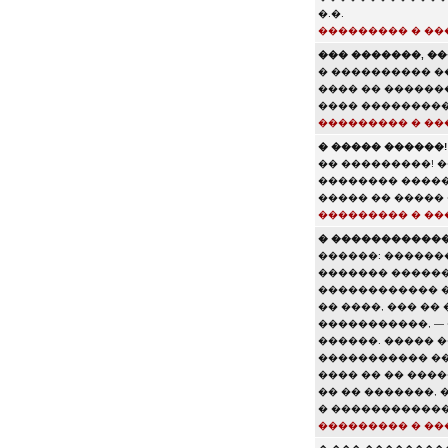
�.�.
��������� � ��
��� �������, �
� ���������� �
���� �� ������
���� ���������
��������� � ��
� ����� ������!
�� ���������! �
�������� �����
����� �� �����
��������� � ��
� �������������
������: �������
������� ������
������������ 
�� ����, ��� ��
�����������, —
������. ����� 
����������� ���
���� �� �� ����
�� �� �������, 
� ������������
��������� � ��