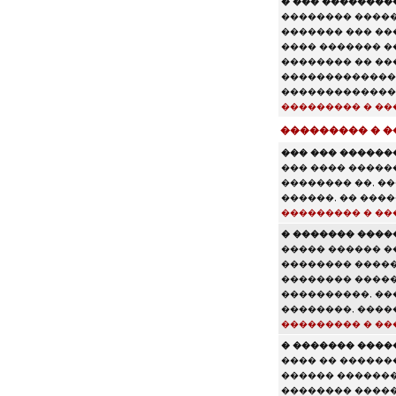
� ��� ���������
�������� �����
������� ��� ��
���� ������� ��
�������� �� ��
�������������,
��������������
��������� � ��
��������� � 
��� ��� ������
��� ���� �����
�������� ��, �
������, �� ����
��������� � ��
� ������� ����
����� ������ �
�������� �����,
�������� ������
����������, ��
��������, ����
��������� � ��
� ������� ����
���� �� ������
������ �������.
�������� �����