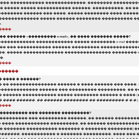
��� ����������� �������������: �������� ��������
 ����� ����� ����������� ������. ����������, �� �
������� ������ ��� ����, ����� �������� ���� ������
 ������������� ����� ������ �������� ���������� �
.
����
�� ������ «��������� e-mail», �� ���� ������� �����?
����������� ������������ ����� �������� e-mail ����
��� ��� ����������� ������ ��������� �������������
��, ����� ������������� ��������������� �������� e-
�.
����
������
 ���� � ������?
 �� ��������������� ������ � ���� ������ ��� ����. 
������������ ������ ��� ��������� ���������. �� �
� ������ ����������� ����� �������� ������ � ���� (
 ���� ������, �� ������ �������� �� ��������� � �.�.
)
����
���������� ��� ������� ���������?
���������� ��� ��������� ������, �� ������ �������
 ���� ����������� ���������. �� ������ ����������
 � ������� ���������� ������� � ������� ��������) �
�������
, ����������� � ������� ���������. ���� ���-