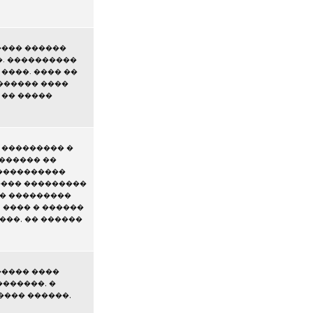
���� ������
�. ����������
����. ���� ��
������ ����
 �� �����
 ��������� �
������� ��
 ����������
���� ���������
�� ���������
 ���� � ������
���, �� ������
����� ����
�������, �
���� ������,