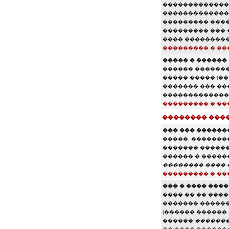
�������������
��������������
��������� ����
��������� ���
���� ���������
��������� � ��
����� � ������ 
������ �������
����� ����� (�
������� ��� ��
�������������
��������� � ��
�������� ���
��� ��� �������
�����, ��������
������� ������
������ � �����
�������� ���� �
��������� � ��
��� � ���� ���
���� �� �� ���
������� ������
(������ ������
������
������