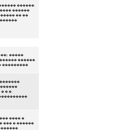
������ ������,
����� ������
������ �� ��
�������
��). �����
������� ������
�� ���������
 �������
 ������
� �.�.
�����������
��� ���� �
� ��� � ������
�������