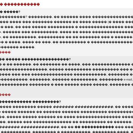
 � �����������
� �����?
���������? ��������, �� ������ ���� ��������������
��� ���� ��� ������� ������ �� ���� ����� (� ���� ��
�� ���, �� ��� ����� ��������� � ��������������� ��
, ������ ��� ���������. ���� �� ���� ��������������
 �� ���������, ��������� �� �� ������� ��� � ������
 � ����, ���� �� ���, �� ��������� � ���������������
������ �����.
����
�� ����� ����������������?
 � �� ������. �� ������� �� ����, ��� ������������� 
�����������������, ����� ��������� ��������� ��� ��
���� ��� ��� �������������� �����������, ������� 
��������: �������, ������ ���������, �������� e-mail,
 ����������� ������� � ��� ����� ���� �����, �������
����
����������� ���������?
����� �������� �����
������� �������������
, �� ���
 ����� ������ �� ������ ������ ��������� ���������
��, ����� ����� ������ �� ���� ��������������� ���
���, ����� ��� ������������� �� ��������� �� ������,
������� �������������
, �� ��
�� �����������
��� ���
����������, �������� � ����������, ��������-����, 