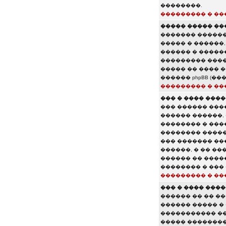
��������.
��������� � ��
����� ����� ���
������� ������
����� � ������,
������ � �����
��������� ����
����� �� ���� 
������ phpBB (�
��������� � ��
��� � ���� ���
��� ������ ���
������ ������,
�������� � ���
�������� �����
��� ������� ��
������, � �� ��
������ �� ����
�������� � ���
��������� � ��
��� � ���� ���
������ �� �� �
������ ����� � 
����������� ��
����� ��������