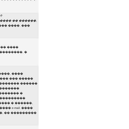
?
���� �� ������
,
�� ����. ���
��� ����
��������, �
����, ����
��� ��� �����
������� ������
��������
������� �
 ���������
���� � ������,
� e-mail. ����
��, �� ���������