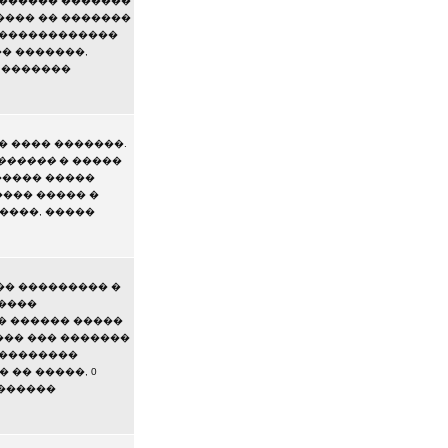
������� �������
���� �� �������
��������������
� �������,
� �������
� ���� �������.
������
� �����
����� �����
��� ����� �
����, �����
�� ��������� �
�����
 �� ������ �����
��� ��� �������
 ��������
 �� �����, 0
�������