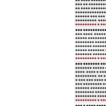
�� ���� ������
��� �� �������
�� ���� ������
������������� 
������ ��� ���
���������, ����
��������� � ��
��� ����������
��� ����, ����
����� ��������
�������� �����
������� ������
����� ������� 
�������
�����
��������� � ��
��� ������� ��
������� ����� 
����, ���� � ��
���������, �� 
� ��� ��� ���� 
��� �������� �
������
�������
�������� �����
��������� ����
��������� � ��
��� � ���� ���