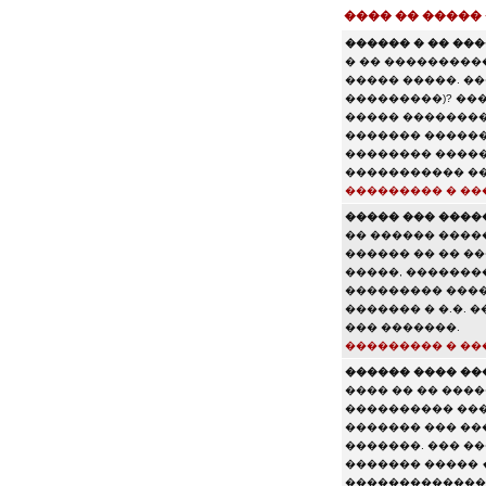
���� �� �����
������ � �� ���
� �� ���������
����� �����. ��
���������)? ��
����� ��������
������� ������,
�������� ������
����������� ��
��������� � ��
����� ��� ����
�� ������ �����
������ �� �� �
�����, �������
��������� �����
������� � �.�.
��� �������.
��������� � ��
������ ���� ��
���� �� �� ���
���������� ���
������� ��� ��
�������. ��� �
������� �����
������������� 