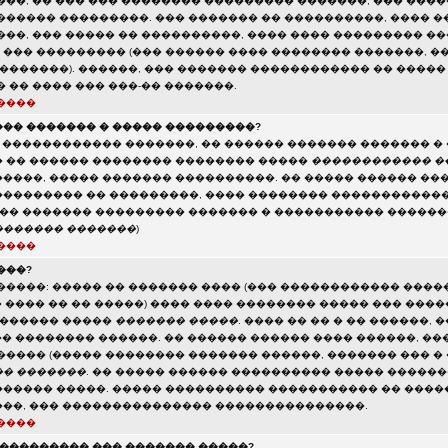
���, �� ��� ��� �������� ��������� �������, ��� ���
������ ���������. ��� ������� �� ����������, ���� �
���, ��� ����� �� ����������, ���� ���� ��������� 
��� ��������� (��� ������ ���� �������� �������, ��
 �������). ������, ��� ������� ������������ �� ����
 �� ���� ��� ���-�� �������.
����
�� ������� � ����� ���������?
� ������������ �������, �� ������ ������� ������� � 
 �� ������ �������� �������� �����
������������ �
����, ����� ������� ����������. �� ����� ������ ��
�������� �� ���������, ���� �������� ������������
(�� ������� ��������� ������� � ����������� ������
������� �������
)
����
���?
�����: ����� �� ������� ���� (��� ������������ ����
� ���� �� �� �����) ���� ���� �������� ����� ��� ���
������� �����
������� �����
. ���� �� �� � �� ������,
�� �������� ������. �� ������ ������ ���� ������, ��
����� (����� �������� ������� ������, ������� ��� �
� �������
. �� ����� ������ ���������� ����� �������
����� �����. ����� ���������� ����������� �� ���
��, ��� ��������������� ���������������.
����
���������� ��� ������� �����?