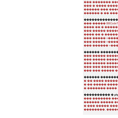
��� ������� ��
��� � ���� ���
������ ��� ���
������ � �� ��
��������������
��� ����� BBCode
���� �� � �����
��� ����� ����
���� �� � ����
��� ����� «���
��� ����� «���
��� ������ «��
������ �������
��� ����� ����
��� ����� ����
��� ����� ����
��� ��� ������
��� ��� ����� 
������ ������
� �� ���� ����
� �� ����� ���
� ������� ���� 
���������� � php
��� ������� ��
������ ����� �
� ��� ����� ��
��������, ����