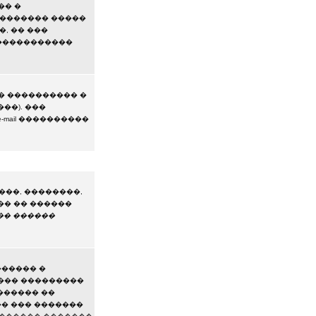
�� �
�������� �����
, �� ���
�����������
� ���������� �
��). ���
mail ����������
���, ��������,
�� �� ������
�� ������
������ �
��� ���������
������ ��
�� ��� �������