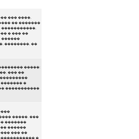
�� ��� ����,
���� �� �������
� �����������,
�� � ��� ��
. ������
, ��������, ��
�������� �����:
�. ��� ��
����������
 ������� �
 �� �����������
����
��� �����. ���
�� �������
 �� ������
��� ��� ��
������������ �