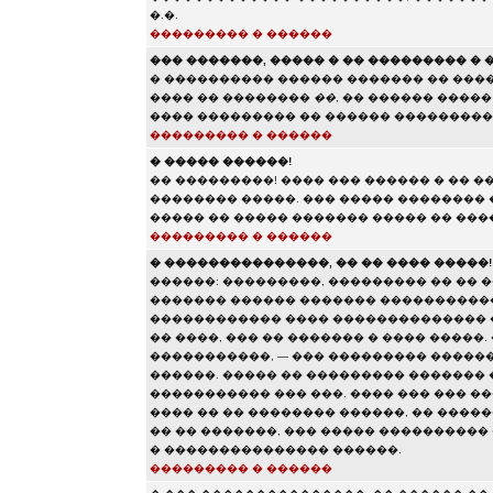
�.�.
��������� � ������
��� �������, ����� � �� ��������� �
� ���������� ������ ������� �� ���
���� �� ��������
��
, �� ������ ����
���� ��������� �� ������ ���������
��������� � ������
� ����� ������!
�� ���������! ���� ��� ������ � �� �
�������� �����. ��� ����� ��������
����� �� ����� ������� ����� �� ���
��������� � ������
� ���������������, �� �� ���� �����!
������: ���������, ��������� �� �� �
������� ������ ������� �����������
������������ ���� �������������� 
�� ����, ��� �� ������� � ���� �����
�����������, — ��� ��������� �����
������. ����� �� ��������� ������� 
����������� ��� ���. ���� ��� ��� ���
���� �� �� �������� ������, �� ������
�� �� �������, ��� ����� ���������� �
� ��������������� ������.
��������� � ������