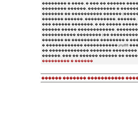
�������� � ����, � ��� �� ������ ���
�������� ������, ��������� � ���������
������� �� ���������� ������ (�������� chat.
������� ������. ����������, ������, 
��� ������ �������, � �� ����� ����
������ ����� ������������. ��������
����������� �������� (�� �����������
������� �� ��������� �������� � ����
� ������������ ����������� phpBB �����
�� ������������� ������� �������� 
������, ��� �� ������ ������ �� ���
��������� � ������
������ ������� ����������� ���