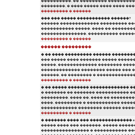
����������, �� ��������� ����������
��������, � ���� ����� ���� ���� ���
��������� � ������
��� ��� ����� ����������� ������?
������ ������������� ��������� ���
����������� �����. ���� �� ��������
���������������, ���������� ������
��������� � ������
������ ���������
� �� ���� ��������� ������ ��������
��� ����� ���� ������� ����� ������
�����, ������������� �������� ����
������������� �������� ����� ��� �
������, �� �������� � �������������
��������� � ������
� �� ����� ������� ������������� �
� ������� �� ������� ����������� �
���������. ���� ��, ���� �� �������
����, ��������� � ����������� ����
������������ �������� ������ ����
��������� � ������
� ������� ���� ��� �������������� e-m
����� ���� ��� �������. ����� ������
���������������� � ����������� ��