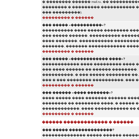
� �������� ������ mail.ru, �� �������
�������� � ��������� ����������� ��� 
��� ���������).
��������� � ������
��� ����� «����������»?
���������� ���� ����� �������� ���
��� ����� ������. ���������� ������
���� �������. ����������� ��������
�������, ������� ������������ ���
��������� � ������
��� ����� «������������ ����»?
������������ ���� ��������� ���� �
��� ���� ������ �� ������ ��������.
����������, � ��� ����� �������� ��,
��� � ��� �������� ����������, ���
��������� � ������
��� ������ «���� �������»?
���� ����� ���� ������� ������ ���
�������� �� �������� ����, � ����� 
������������. ���� ����������� �� �
��������� � ������
������ ������������� � ������
��� ����� ��������������?
�������������� ����� ������ ������