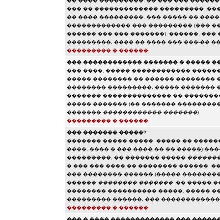
�� ���� ���������, �� ��� ��� �����
��� �� ������������� ���������. ���
�� ���� ���������, ��� ����� �� ���
������������� ��� ��������� (��� ��
������ ��� ��� �������). ������, ��
���������, ���� �� ���� ��� ���-�� �
��������� � ������
��� ������������ ������� � ����� �
��� ����, ����� ������������ ������
����� �������� �� ������ �������� 
�������� ���������, ����� ������� 
������� �������������� �� ��������
����� ������� (�� ������� ��������
�������
������������ �������
)
��������� � ������
��� ������� �����?
������� ����� �����: ����� �� �����
����, ���� � ��� ���� �� �� �����) �
���������, �� ������� �����
�������
� ��� ��� ���� �� �������� ������. �
��� �������� ������ (����� ��������
������
�������� �������
. �� ����� 
�������� ���������� �����. ����� �
��������� ������, ��� �����������
��������� � ������
��� � ���� ������������� ��� �����