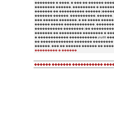
�������� � ����, � ��� �� ������ ���
�������� ������, ��������� � ���������
������� �� ���������� ������ (�������� chat.
������� ������. ����������, ������, 
��� ������ �������, � �� ����� ����
������ ����� ������������. ��������
����������� �������� (�� �����������
������� �� ��������� �������� � ����
� ������������ ����������� phpBB �����
�� ������������� ������� �������� 
������, ��� �� ������ ������ �� ���
��������� � ������
������ ������� ����������� ���