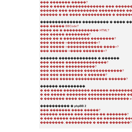
��� ������� �����?
��� � ���� ������������� ��� �����
������ ��� ���������� ��������� ��
������ � �� ���� ���������� � �����
�������������� ��������� � ���� �
��� ����� BBCode?
���� �� � ������������ HTML?
��� ����� ��������?
���� �� � ��������� ��������?
��� ����� «����������»?
��� ����� «������������ ����»?
��� ������ «���� �������»?
������ ������������� � ������
��� ����� ��������������?
��� ����� ����������?
��� ����� ������ �������������?
��� ��� �������� � ������?
��� ��� ����� ����������� ������?
������ ���������
� �� ���� ��������� ������ ��������
� �� ����� ������� ������������� �
� ������� ���� ��� �������������� e-m
���������� � phpBB 2
��� ������� ���� �����?
������ ����� ��� �����-�� �������?
� ��� ����� ��������� �� ������� �
��������, ��������� � ���� �������?