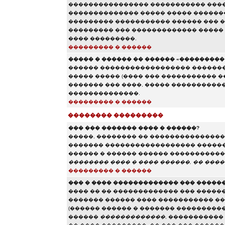
���������������� ����������� ����
�������������� ����� ����� �������
��������� ����������� ������ ��� ��
��������� ��� ������������� �����
���� ���������.
��������� � ������
����� � ������ �� ������ «��������� e
������ ������������������ ���������
����� ����� (���� ��� ����������� 
������� ��� ����, ����� �����������
��������������.
��������� � ������
�������� ���������
��� ��� ������� ���� � ������?
�����, �������� �� ��������������� 
������� ������������������ ������ 
������ � ������ ������ ����������� 
�������� ���� � ���� ������, �� ����
��������� � ������
��� � ���� ������������� ��� �����
���� �� �� ������������� ��� �����
������� ������ ���� ����������� ��
(������ ������ � ������� ����������
������
�������������
, �����������