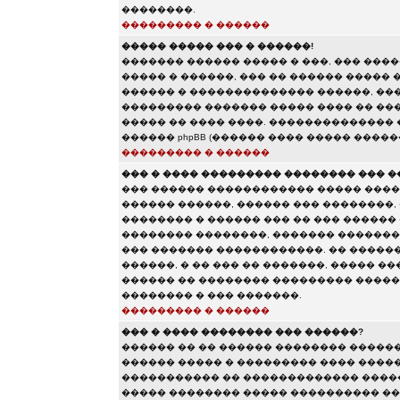
��������.
��������� � ������
����� ����� ��� � ������!
������� ������ ����� � ���, ��� ��
����� � ������, ��� �� ������ ����� 
������ � �������������� ������, ���
��������� ������� ����� ���� �� ���
����� �� ���� ����. ��������������
������ phpBB (������ ���� ����� �����
��������� � ������
��� � ���� ��������� �������� ��� �
��� ������ ������������ ����� ����
������ ������, ������ ��� ��������,
�������� � ������ ��� �� ��� ������
�������� ��������, ������� �������
��� ������� ������������. �� �����
������, � �� ��� �� �������, ����� �
������ �� �������� ��������� ������
�������� � ��� �������.
��������� � ������
��� � ���� �������� ��� ������?
������ �� �� ������ �������� �����
������ ����� � ��������� ���� ������
����������� �� ������������� �����
����� �������� ����� ���������� ��