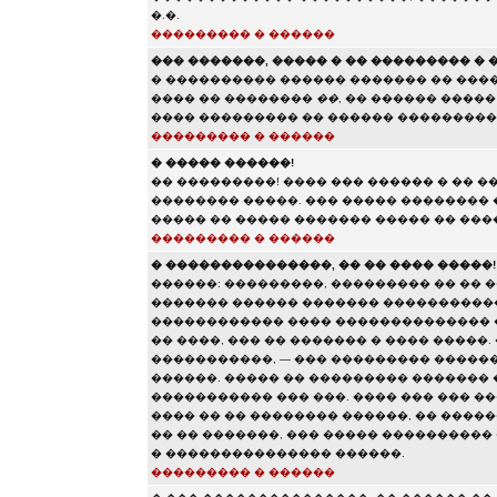
�.�.
��������� � ������
��� �������, ����� � �� ��������� �
� ���������� ������ ������� �� ���
���� �� ��������
��
, �� ������ ����
���� ��������� �� ������ ���������
��������� � ������
� ����� ������!
�� ���������! ���� ��� ������ � �� �
�������� �����. ��� ����� ��������
����� �� ����� ������� ����� �� ���
��������� � ������
� ���������������, �� �� ���� �����!
������: ���������, ��������� �� �� �
������� ������ ������� �����������
������������ ���� �������������� 
�� ����, ��� �� ������� � ���� �����
�����������, — ��� ��������� �����
������. ����� �� ��������� ������� 
����������� ��� ���. ���� ��� ��� ���
���� �� �� �������� ������, �� ������
�� �� �������, ��� ����� ���������� �
� ��������������� ������.
��������� � ������