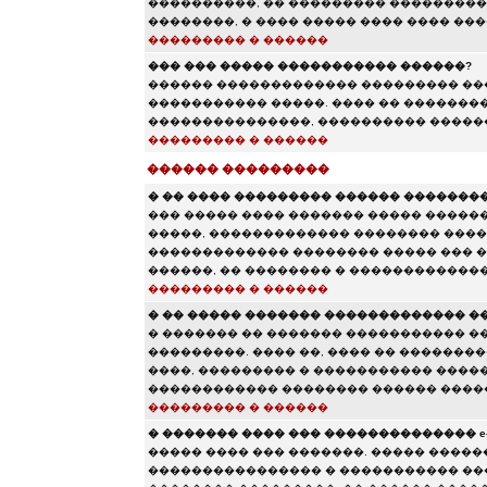
����������, �� ��������� ����������
��������, � ���� ����� ���� ���� ���
��������� � ������
��� ��� ����� ����������� ������?
������ ������������� ��������� ���
����������� �����. ���� �� ��������
���������������, ���������� ������
��������� � ������
������ ���������
� �� ���� ��������� ������ ��������
��� ����� ���� ������� ����� ������
�����, ������������� �������� ����
������������� �������� ����� ��� �
������, �� �������� � �������������
��������� � ������
� �� ����� ������� ������������� �
� ������� �� ������� ����������� �
���������. ���� ��, ���� �� �������
����, ��������� � ����������� ����
������������ �������� ������ ����
��������� � ������
� ������� ���� ��� �������������� e-m
����� ���� ��� �������. ����� ������
���������������� � ����������� ��