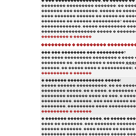
� ��� ���������������, �� ������ �� 
�������� ��������� �������: �� ����
������� ��� ��������, ����� �� ���
���� ������� ������ �� �����-�� ����
�������� �� ������ ���������? ���
�������������, ����� ��������� ���
������������������ ����� � �������
��������� � ������
��������� � ��������� ��������
��� ��� �������� ��� ���������?
��� ���� ��������� �������� � ���� 
�������� ��, ��������� � ������
���
������, �� ����� ���� � ����������).
��������� � ������
� ������� ������������ �����!
����� ������ ����������, �� �� ����
�������� �����, �� � ����, � �������
�������� ������� ���� �� ���, � �����
����������, ������, ��� ��� ����� �
��������, ��������� ���� ��������
��������� � ������
� ������� ������� ����, �� ����� ��
���� �� �������, ��� ������� ������
������ �������. ���� ����� �� �����
�������� ������� ������� ����� ���