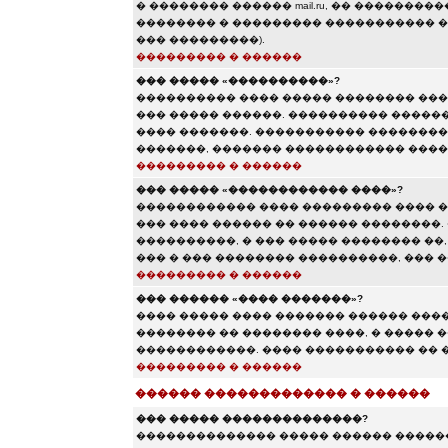
� �������� ������ mail.ru, �� �������
�������� � ��������� ����������� ��� 
��� ���������).
��������� � ������
��� ����� «����������»?
���������� ���� ����� �������� ���
��� ����� ������. ���������� ������
���� �������. ����������� ��������
�������, ������� ������������ ���
��������� � ������
��� ����� «������������ ����»?
������������ ���� ��������� ���� �
��� ���� ������ �� ������ ��������.
����������, � ��� ����� �������� ��,
��� � ��� �������� ����������, ���
��������� � ������
��� ������ «���� �������»?
���� ����� ���� ������� ������ ���
�������� �� �������� ����, � ����� 
������������. ���� ����������� �� �
��������� � ������
������ ������������� � ������
��� ����� ��������������?
�������������� ����� ������ ������