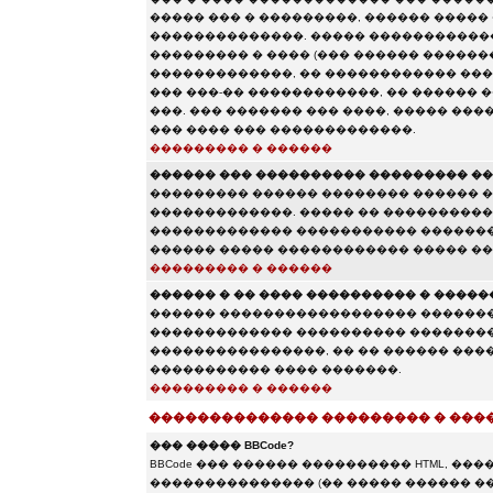
����� ��� � ���������, ������ �����
��������������. ����� ������������
��������� � ���� (��� ������ �������
�������������, �� ������������ ���
��� ���-�� ������������, �� ������
���. ��� ������� ��� ����, ����� ���
��� ���� ��� �������������.
��������� � ������
������ ��� ���������� ��������� ��
��������� ������ �������� ������ 
�������������. ����� �� �����������
������������� ����������� �������
������ ����� ������������ ����� ��
��������� � ������
������ � �� ���� ���������� � �����
������ ������������������ �������
������������� ���������� ��������
����������������, �� �� ������ �����
����������� ���� �������.
��������� � ������
�������������� ��������� � ���
��� ����� BBCode?
BBCode ��� ������ ���������� HTML, �
��������������� (�� ����� ������ �