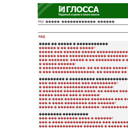
FAQ
�����
������������
������
FAQ
���� �� ����� � �����������
������ � �� ���� �����?
����� ��� ������ ����� ����������
������ ���� ������������� �������
��� �������, ����� � �� ��������� �
� ����� ������!
� ���������������, �� �� ���� �����!
� ��� ���������������, �� ������ �� 
��������� � ��������� �����������
��� ��� �������� ��� ���������?
� ������� ������������ �����!
� ������� ������� ����, �� ����� ��
����� ����� ��� � ������!
��� � ���� ��������� �������� ��� �
��� � ���� �������� ��� ������?
����� � ������ �� ������ «��������� e-
�������� ���������
��� ��� ������� ���� � ������?
��� � ���� ������������� ��� �����
��� ������������ ������� � ����� �