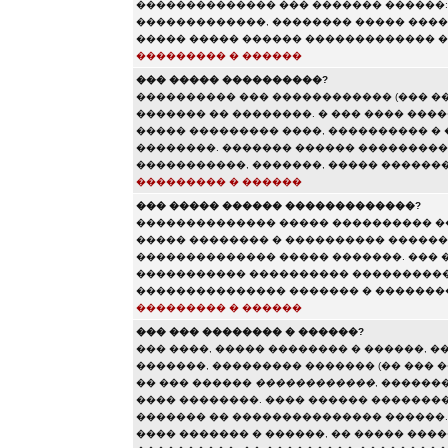
�������������� ��� ������� ������:
�������������, �������� ����� ����
����� ����� ������ ������������� �
��������� � ������
��� ����� ����������?
���������� ��� ������������ (��� �
������� �� ��������. � ��� ���� ���
����� ��������� ����, ���������� � 
��������. ������� ������ ���������
�����������, �������, ����� ������
��������� � ������
��� ����� ������ �������������?
�������������� ����� ���������� �
����� �������� � ���������� ������
�������������� ����� �������. ��� 
����������� ���������� ����������
��������������� ������� � ���������
��������� � ������
��� ��� �������� � ������?
��� ����, ����� �������� � ������, �
�������, ��������� ������� (�� ��� �
�� ��� ������
������������
, ������
���� ��������. ���� ������ ��������
������� �� ��������������� ������.
���� ������� � ������, �� ����� ���