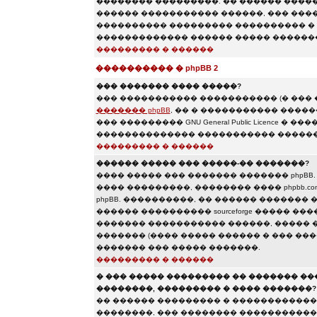
�������� ���������. �� ������ ������
������ ����������� ������, ��� ����
���������� ��������� ���������� � 
������������� ������ ����� �������
��������� � ������
���������� � phpBB 2
��� ������� ���� �����?
��� ����������� ����������� (� ���
������� phpBB
, �� � ����������� ����
��� ��������� GNU General Public Licence
�������������� ����������� ������
��������� � ������
������ ����� ��� �����-�� �������?
���� ����� ��� ������� ������� phpBB
���� ���������, �������� ���� phpbb.c
phpBB. ����������, �� ������ ������� �
������ ���������� sourceforge ����� �
������� ����������� ������, ����� 
������� (���� ����� ������ � ��� ���
������� ��� ����� �������.
��������� � ������
� ��� ����� ��������� �� ������� �
��������, ��������� � ���� �������?
�� ������ ��������� � �������������
��������, ��� �������� �����������