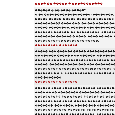
���� �� ����� � �����������
������ � �� ���� �����?
� �� ������������������? ��������,
����� �����. ����� ���� ��� ������� 
���������)? ���� ���, �� ��� ����� 
����� ��������, ������ ��� ��������
������� ������, �� ���������, ������
�������� ������ � ����, ���� �� ���,
����������� �������� �����.
��������� � ������
����� ��� ������ ����� ����������
�� ������ ����� � �� ������. �� ����
������ �� �� ������������������, ��
�����, ����������� ��� ��� �������
��������� �������������: �������, ��
������� � �.�. ����������� ������� 
��� �������.
��������� � ������
������ ���� ������������� �������
���� �� �� �������� �������� �����
���������� ��� ����� ������ �� ���
������� ��� ����, ����� ����� ����
�������. ��� ����, ����� ��� ������
������� �����
������� �����������
������������� ����������, ��������