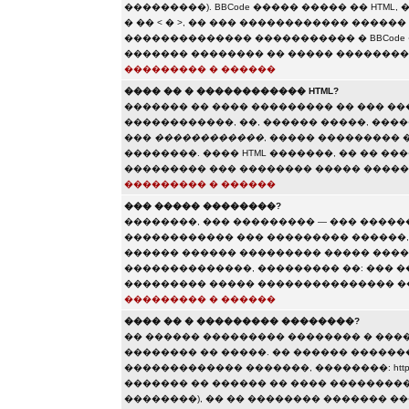
���������). BBCode ����� ����� �� HTML,
� �� < � >, �� ��� ������������ ����
�������������� ����������� � BBCode 
������� �������� �� ����� ��������
��������� � ������
���� �� � ������������ HTML?
������� �� ���� ��������� �� ��� �
������������, ��, ������ �����, ���
���
������������
, ����� ���������
��������. ���� HTML �������, �� �� �
��������� ��� �������� ����� �����
��������� � ������
��� ����� ��������?
��������, ��� ��������� — ��� �����
������������ ��� ��������� ������, �
������ ������ ��������� ����� ����
��������������, ��������� ��: ��� �
��������� ����� ��������������� ��
��������� � ������
���� �� � ��������� ��������?
�� ������ ��������� �������� � ���
�������� �� �����. �� ������ ������
������������� �������, ��������: http://www.so
������� �� ������ �� ���� ���������
��������), �� �� �������� ������� 