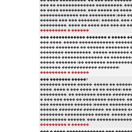
�� ���� ���������, �� ��� ��� �����
��� �� ������������� ���������. ���
�� ���� ���������, ��� ����� �� ���
������������� ��� ��������� (��� ��
������ ��� ��� �������). ������, ��
���������, ���� �� ���� ��� ���-�� �
��������� � ������
��� ������������ ������� � ����� �
��� ����, ����� ������������ ������
����� �������� �� ������ �������� 
�������� ���������, ����� ������� 
������� �������������� �� ��������
����� ������� (�� ������� ��������
�������
������������ �������
)
��������� � ������
��� ������� �����?
������� ����� �����: ����� �� �����
����, ���� � ��� ���� �� �� �����) �
���������, �� ������� �����
�������
� ��� ��� ���� �� �������� ������. �
��� �������� ������ (����� ��������
������
�������� �������
. �� ����� 
�������� ���������� �����. ����� �
��������� ������, ��� �����������
��������� � ������
��� � ���� ������������� ��� �����