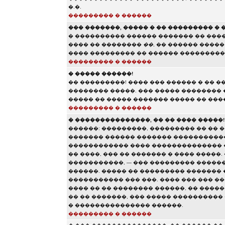
�.�.
��������� � ������
��� �������, ����� � �� ��������� �
� ���������� ������ ������� �� ���
���� �� ��������
��
, �� ������ ����
���� ��������� �� ������ ���������
��������� � ������
� ����� ������!
�� ���������! ���� ��� ������ � �� �
�������� �����. ��� ����� ��������
����� �� ����� ������� ����� �� ���
��������� � ������
� ���������������, �� �� ���� �����!
������: ���������, ��������� �� �� �
������� ������ ������� �����������
������������ ���� �������������� 
�� ����, ��� �� ������� � ���� �����
�����������, — ��� ��������� �����
������. ����� �� ��������� ������� 
����������� ��� ���. ���� ��� ��� ���
���� �� �� �������� ������, �� ������
�� �� �������, ��� ����� ���������� �
� ��������������� ������.
��������� � ������