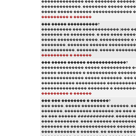
�������������� ��� ������� ������:
�������������, �������� ����� ����
����� ����� ������ ������������� �
��������� � ������
��� ����� ����������?
���������� ��� ������������ (��� �
������� �� ��������. � ��� ���� ���
����� ��������� ����, ���������� � 
��������. ������� ������ ���������
�����������, �������, ����� ������
��������� � ������
��� ����� ������ �������������?
�������������� ����� ���������� �
����� �������� � ���������� ������
�������������� ����� �������. ��� 
����������� ���������� ����������
��������������� ������� � ���������
��������� � ������
��� ��� �������� � ������?
��� ����, ����� �������� � ������, �
�������, ��������� ������� (�� ��� �
�� ��� ������
������������
, ������
���� ��������. ���� ������ ��������
������� �� ��������������� ������.
���� ������� � ������, �� ����� ���