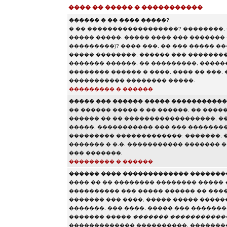
���� �� ����� � �����������
������ � �� ���� �����?
� �� ������������������? ��������,
����� �����. ����� ���� ��� ������� 
���������)? ���� ���, �� ��� ����� 
����� ��������, ������ ��� ��������
������� ������, �� ���������, ������
�������� ������ � ����, ���� �� ���,
����������� �������� �����.
��������� � ������
����� ��� ������ ����� ����������
�� ������ ����� � �� ������. �� ����
������ �� �� ������������������, ��
�����, ����������� ��� ��� �������
��������� �������������: �������, ��
������� � �.�. ����������� ������� 
��� �������.
��������� � ������
������ ���� ������������� �������
���� �� �� �������� �������� �����
���������� ��� ����� ������ �� ���
������� ��� ����, ����� ����� ����
�������. ��� ����, ����� ��� ������
������� �����
������� �����������
������������� ����������, ��������