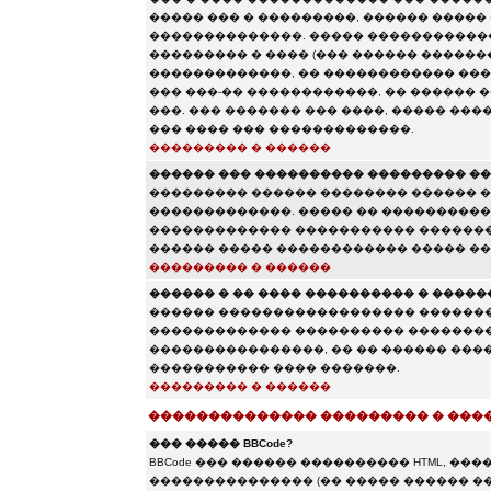
����� ��� � ���������, ������ �����
��������������. ����� ������������
��������� � ���� (��� ������ �������
�������������, �� ������������ ���
��� ���-�� ������������, �� ������
���. ��� ������� ��� ����, ����� ���
��� ���� ��� �������������.
��������� � ������
������ ��� ���������� ��������� ��
��������� ������ �������� ������ 
�������������. ����� �� �����������
������������� ����������� �������
������ ����� ������������ ����� ��
��������� � ������
������ � �� ���� ���������� � �����
������ ������������������ �������
������������� ���������� ��������
����������������, �� �� ������ �����
����������� ���� �������.
��������� � ������
�������������� ��������� � ���
��� ����� BBCode?
BBCode ��� ������ ���������� HTML, �
��������������� (�� ����� ������ �