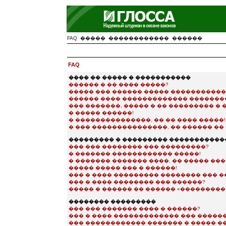
FAQ
�����
������������
������
FAQ
���� �� ����� � �����������
������ � �� ���� �����?
����� ��� ������ ����� ����������
������ ���� ������������� �������
��� �������, ����� � �� ��������� �
� ����� ������!
� ���������������, �� �� ���� �����!
� ��� ���������������, �� ������ �� 
��������� � ��������� �����������
��� ��� �������� ��� ���������?
� ������� ������������ �����!
� ������� ������� ����, �� ����� ��
����� ����� ��� � ������!
��� � ���� ��������� �������� ��� �
��� � ���� �������� ��� ������?
����� � ������ �� ������ «��������� e-
�������� ���������
��� ��� ������� ���� � ������?
��� � ���� ������������� ��� �����
��� ������������ ������� � ����� �