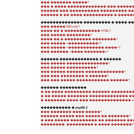
��� ������� �����?
��� � ���� ������������� ��� �����
������ ��� ���������� ��������� ��
������ � �� ���� ���������� � �����
�������������� ��������� � ���� �
��� ����� BBCode?
���� �� � ������������ HTML?
��� ����� ��������?
���� �� � ��������� ��������?
��� ����� «����������»?
��� ����� «������������ ����»?
��� ������ «���� �������»?
������ ������������� � ������
��� ����� ��������������?
��� ����� ����������?
��� ����� ������ �������������?
��� ��� �������� � ������?
��� ��� ����� ����������� ������?
������ ���������
� �� ���� ��������� ������ ��������
� �� ����� ������� ������������� �
� ������� ���� ��� �������������� e-m
���������� � phpBB 2
��� ������� ���� �����?
������ ����� ��� �����-�� �������?
� ��� ����� ��������� �� ������� �
��������, ��������� � ���� �������?