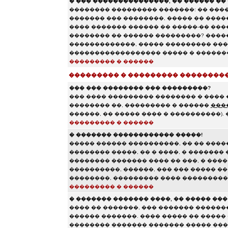
� ��� ���������������, �� ������ �� 
�������� ��������� �������: �� ����
������� ��� ��������, ����� �� ���
���� ������� ������ �� �����-�� ����
�������� �� ������ ���������? ���
�������������, ����� ��������� ���
������������������ ����� � �������
��������� � ������
��������� � ��������� ��������
��� ��� �������� ��� ���������?
��� ���� ��������� �������� � ���� 
�������� ��, ��������� � ������
���
������, �� ����� ���� � ����������).
��������� � ������
� ������� ������������ �����!
����� ������ ����������, �� �� ����
�������� �����, �� � ����, � �������
�������� ������� ���� �� ���, � �����
����������, ������, ��� ��� ����� �
��������, ��������� ���� ��������
��������� � ������
� ������� ������� ����, �� ����� ��
���� �� �������, ��� ������� ������
������ �������. ���� ����� �� �����
�������� ������� ������� ����� ���