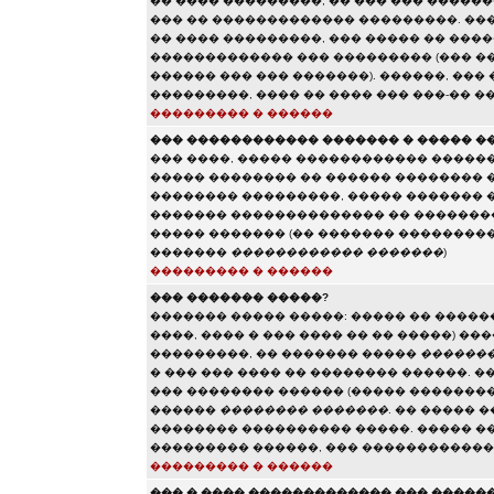
�� ���� ���������, �� ��� ��� �����
��� �� ������������� ���������. ���
�� ���� ���������, ��� ����� �� ���
������������� ��� ��������� (��� ��
������ ��� ��� �������). ������, ��
���������, ���� �� ���� ��� ���-�� �
��������� � ������
��� ������������ ������� � ����� �
��� ����, ����� ������������ ������
����� �������� �� ������ �������� 
�������� ���������, ����� ������� 
������� �������������� �� ��������
����� ������� (�� ������� ��������
�������
������������ �������
)
��������� � ������
��� ������� �����?
������� ����� �����: ����� �� �����
����, ���� � ��� ���� �� �� �����) �
���������, �� ������� �����
�������
� ��� ��� ���� �� �������� ������. �
��� �������� ������ (����� ��������
������
�������� �������
. �� ����� 
�������� ���������� �����. ����� �
��������� ������, ��� �����������
��������� � ������
��� � ���� ������������� ��� �����