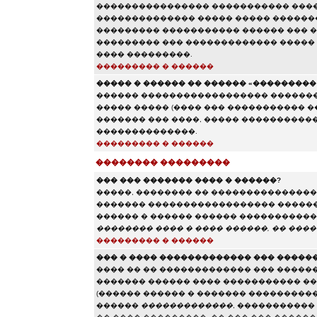
���������������� ����������� ����
�������������� ����� ����� �������
��������� ����������� ������ ��� ��
��������� ��� ������������� �����
���� ���������.
��������� � ������
����� � ������ �� ������ «��������� e
������ ������������������ ���������
����� ����� (���� ��� ����������� 
������� ��� ����, ����� �����������
��������������.
��������� � ������
�������� ���������
��� ��� ������� ���� � ������?
�����, �������� �� ��������������� 
������� ������������������ ������ 
������ � ������ ������ ����������� 
�������� ���� � ���� ������, �� ����
��������� � ������
��� � ���� ������������� ��� �����
���� �� �� ������������� ��� �����
������� ������ ���� ����������� ��
(������ ������ � ������� ����������
������
�������������
, �����������