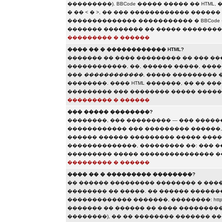
���������). BBCode ����� ����� �� HTML,
� �� < � >, �� ��� ������������ ����
�������������� ����������� � BBCode 
������� �������� �� ����� ��������
��������� � ������
���� �� � ������������ HTML?
������� �� ���� ��������� �� ��� �
������������, ��, ������ �����, ���
���
������������
, ����� ���������
��������. ���� HTML �������, �� �� �
��������� ��� �������� ����� �����
��������� � ������
��� ����� ��������?
��������, ��� ��������� — ��� �����
������������ ��� ��������� ������, �
������ ������ ��������� ����� ����
��������������, ��������� ��: ��� �
��������� ����� ��������������� ��
��������� � ������
���� �� � ��������� ��������?
�� ������ ��������� �������� � ���
�������� �� �����. �� ������ ������
������������� �������, ��������: http://www.so
������� �� ������ �� ���� ���������
��������), �� �� �������� ������� 