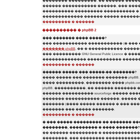
�������� ���������. �� ������ ������
������ ����������� ������, ��� ����
���������� ��������� ���������� � 
������������� ������ ����� �������
��������� � ������
���������� � phpBB 2
��� ������� ���� �����?
��� ����������� ����������� (� ���
������� phpBB
, �� � ����������� ����
��� ��������� GNU General Public Licence
�������������� ����������� ������
��������� � ������
������ ����� ��� �����-�� �������?
���� ����� ��� ������� ������� phpBB
���� ���������, �������� ���� phpbb.c
phpBB. ����������, �� ������ ������� �
������ ���������� sourceforge ����� �
������� ����������� ������, ����� 
������� (���� ����� ������ � ��� ���
������� ��� ����� �������.
��������� � ������
� ��� ����� ��������� �� ������� �
��������, ��������� � ���� �������?
�� ������ ��������� � �������������
��������, ��� �������� �����������