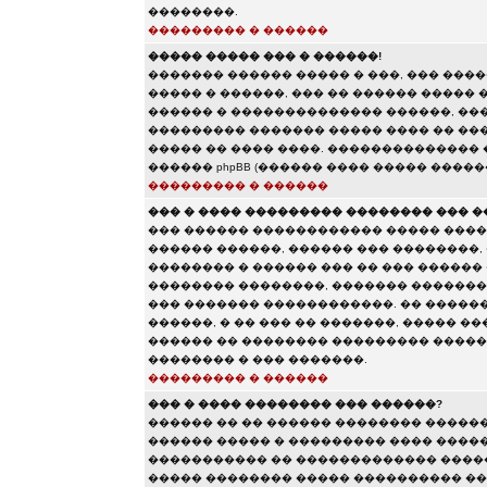
��������.
��������� � ������
����� ����� ��� � ������!
������� ������ ����� � ���, ��� ��
����� � ������, ��� �� ������ ����� 
������ � �������������� ������, ���
��������� ������� ����� ���� �� ���
����� �� ���� ����. ��������������
������ phpBB (������ ���� ����� �����
��������� � ������
��� � ���� ��������� �������� ��� �
��� ������ ������������ ����� ����
������ ������, ������ ��� ��������,
�������� � ������ ��� �� ��� ������
�������� ��������, ������� �������
��� ������� ������������. �� �����
������, � �� ��� �� �������, ����� �
������ �� �������� ��������� ������
�������� � ��� �������.
��������� � ������
��� � ���� �������� ��� ������?
������ �� �� ������ �������� �����
������ ����� � ��������� ���� ������
����������� �� ������������� �����
����� �������� ����� ���������� ��