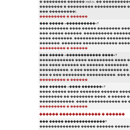
� �������� ������ mail.ru, �� �������
�������� � ��������� ����������� ��� 
��� ���������).
��������� � ������
��� ����� «����������»?
���������� ���� ����� �������� ���
��� ����� ������. ���������� ������
���� �������. ����������� ��������
�������, ������� ������������ ���
��������� � ������
��� ����� «������������ ����»?
������������ ���� ��������� ���� �
��� ���� ������ �� ������ ��������.
����������, � ��� ����� �������� ��,
��� � ��� �������� ����������, ���
��������� � ������
��� ������ «���� �������»?
���� ����� ���� ������� ������ ���
�������� �� �������� ����, � ����� 
������������. ���� ����������� �� �
��������� � ������
������ ������������� � ������
��� ����� ��������������?
�������������� ����� ������ ������