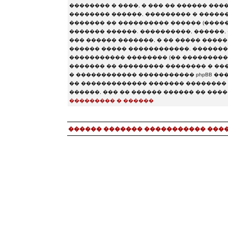
�������� � ����, � ��� �� ������ ���
�������� ������, ��������� � ���������
������� �� ���������� ������ (�������� chat.
������� ������. ����������, ������, 
��� ������ �������, � �� ����� ����
������ ����� ������������. ��������
����������� �������� (�� �����������
������� �� ��������� �������� � ����
� ������������ ����������� phpBB �����
�� ������������� ������� �������� 
������, ��� �� ������ ������ �� ���
��������� � ������
������ ������� ����������� ���