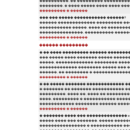
����������, �� ��������� ����������
��������, � ���� ����� ���� ���� ���
��������� � ������
��� ��� ����� ����������� ������?
������ ������������� ��������� ���
����������� �����. ���� �� ��������
���������������, ���������� ������
��������� � ������
������ ���������
� �� ���� ��������� ������ ��������
��� ����� ���� ������� ����� ������
�����, ������������� �������� ����
������������� �������� ����� ��� �
������, �� �������� � �������������
��������� � ������
� �� ����� ������� ������������� �
� ������� �� ������� ����������� �
���������. ���� ��, ���� �� �������
����, ��������� � ����������� ����
������������ �������� ������ ����
��������� � ������
� ������� ���� ��� �������������� e-m
����� ���� ��� �������. ����� ������
���������������� � ����������� ��