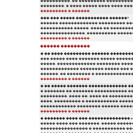
����������, �� ��������� ����������
��������, � ���� ����� ���� ���� ���
��������� � ������
��� ��� ����� ����������� ������?
������ ������������� ��������� ���
����������� �����. ���� �� ��������
���������������, ���������� ������
��������� � ������
������ ���������
� �� ���� ��������� ������ ��������
��� ����� ���� ������� ����� ������
�����, ������������� �������� ����
������������� �������� ����� ��� �
������, �� �������� � �������������
��������� � ������
� �� ����� ������� ������������� �
� ������� �� ������� ����������� �
���������. ���� ��, ���� �� �������
����, ��������� � ����������� ����
������������ �������� ������ ����
��������� � ������
� ������� ���� ��� �������������� e-m
����� ���� ��� �������. ����� ������
���������������� � ����������� ��