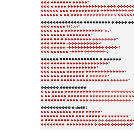
��� ������� �����?
��� � ���� ������������� ��� �����
������ ��� ���������� ��������� ��
������ � �� ���� ���������� � �����
�������������� ��������� � ���� �
��� ����� BBCode?
���� �� � ������������ HTML?
��� ����� ��������?
���� �� � ��������� ��������?
��� ����� «����������»?
��� ����� «������������ ����»?
��� ������ «���� �������»?
������ ������������� � ������
��� ����� ��������������?
��� ����� ����������?
��� ����� ������ �������������?
��� ��� �������� � ������?
��� ��� ����� ����������� ������?
������ ���������
� �� ���� ��������� ������ ��������
� �� ����� ������� ������������� �
� ������� ���� ��� �������������� e-m
���������� � phpBB 2
��� ������� ���� �����?
������ ����� ��� �����-�� �������?
� ��� ����� ��������� �� ������� �
��������, ��������� � ���� �������?