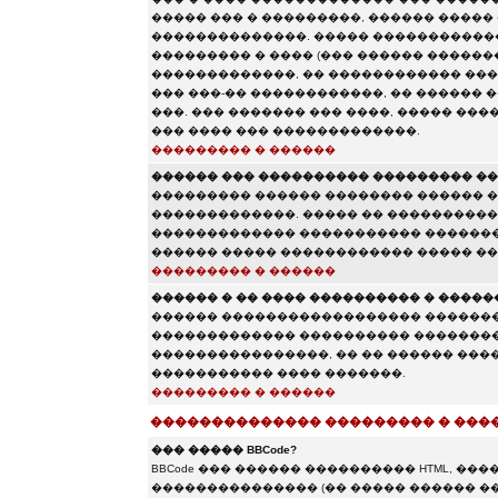
����� ��� � ���������, ������ �����
��������������. ����� ������������
��������� � ���� (��� ������ �������
�������������, �� ������������ ���
��� ���-�� ������������, �� ������
���. ��� ������� ��� ����, ����� ���
��� ���� ��� �������������.
��������� � ������
������ ��� ���������� ��������� ��
��������� ������ �������� ������ 
�������������. ����� �� �����������
������������� ����������� �������
������ ����� ������������ ����� ��
��������� � ������
������ � �� ���� ���������� � �����
������ ������������������ �������
������������� ���������� ��������
����������������, �� �� ������ �����
����������� ���� �������.
��������� � ������
�������������� ��������� � ���
��� ����� BBCode?
BBCode ��� ������ ���������� HTML, �
��������������� (�� ����� ������ �