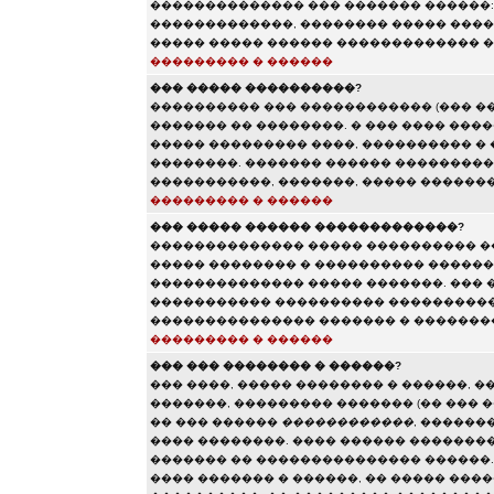
�������������� ��� ������� ������:
�������������, �������� ����� ����
����� ����� ������ ������������� �
��������� � ������
��� ����� ����������?
���������� ��� ������������ (��� �
������� �� ��������. � ��� ���� ���
����� ��������� ����, ���������� � 
��������. ������� ������ ���������
�����������, �������, ����� ������
��������� � ������
��� ����� ������ �������������?
�������������� ����� ���������� �
����� �������� � ���������� ������
�������������� ����� �������. ��� 
����������� ���������� ����������
��������������� ������� � ���������
��������� � ������
��� ��� �������� � ������?
��� ����, ����� �������� � ������, �
�������, ��������� ������� (�� ��� �
�� ��� ������
������������
, ������
���� ��������. ���� ������ ��������
������� �� ��������������� ������.
���� ������� � ������, �� ����� ���