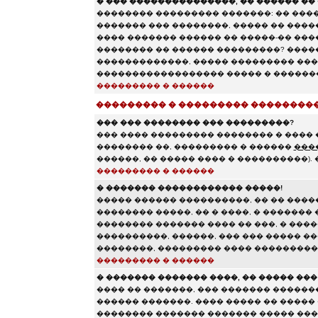
� ��� ���������������, �� ������ �� 
�������� ��������� �������: �� ����
������� ��� ��������, ����� �� ���
���� ������� ������ �� �����-�� ����
�������� �� ������ ���������? ���
�������������, ����� ��������� ���
������������������ ����� � �������
��������� � ������
��������� � ��������� ��������
��� ��� �������� ��� ���������?
��� ���� ��������� �������� � ���� 
�������� ��, ��������� � ������
���
������, �� ����� ���� � ����������).
��������� � ������
� ������� ������������ �����!
����� ������ ����������, �� �� ����
�������� �����, �� � ����, � �������
�������� ������� ���� �� ���, � �����
����������, ������, ��� ��� ����� �
��������, ��������� ���� ��������
��������� � ������
� ������� ������� ����, �� ����� ��
���� �� �������, ��� ������� ������
������ �������. ���� ����� �� �����
�������� ������� ������� ����� ���