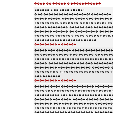
���� �� ����� � �����������
������ � �� ���� �����?
� �� ������������������? ��������,
����� �����. ����� ���� ��� ������� 
���������)? ���� ���, �� ��� ����� 
����� ��������, ������ ��� ��������
������� ������, �� ���������, ������
�������� ������ � ����, ���� �� ���,
����������� �������� �����.
��������� � ������
����� ��� ������ ����� ����������
�� ������ ����� � �� ������. �� ����
������ �� �� ������������������, ��
�����, ����������� ��� ��� �������
��������� �������������: �������, ��
������� � �.�. ����������� ������� 
��� �������.
��������� � ������
������ ���� ������������� �������
���� �� �� �������� �������� �����
���������� ��� ����� ������ �� ���
������� ��� ����, ����� ����� ����
�������. ��� ����, ����� ��� ������
������� �����
������� �����������
������������� ����������, ��������