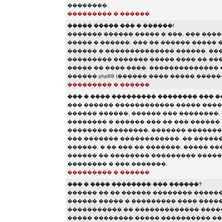
��������.
��������� � ������
����� ����� ��� � ������!
������� ������ ����� � ���, ��� ��
����� � ������, ��� �� ������ ����� 
������ � �������������� ������, ���
��������� ������� ����� ���� �� ���
����� �� ���� ����. ��������������
������ phpBB (������ ���� ����� �����
��������� � ������
��� � ���� ��������� �������� ��� �
��� ������ ������������ ����� ����
������ ������, ������ ��� ��������,
�������� � ������ ��� �� ��� ������
�������� ��������, ������� �������
��� ������� ������������. �� �����
������, � �� ��� �� �������, ����� �
������ �� �������� ��������� ������
�������� � ��� �������.
��������� � ������
��� � ���� �������� ��� ������?
������ �� �� ������ �������� �����
������ ����� � ��������� ���� ������
����������� �� ������������� �����
����� �������� ����� ���������� ��