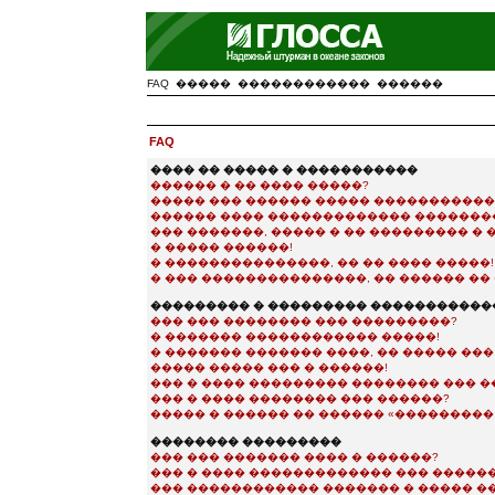
FAQ
�����
������������
������
FAQ
���� �� ����� � �����������
������ � �� ���� �����?
����� ��� ������ ����� ����������
������ ���� ������������� �������
��� �������, ����� � �� ��������� �
� ����� ������!
� ���������������, �� �� ���� �����!
� ��� ���������������, �� ������ �� 
��������� � ��������� �����������
��� ��� �������� ��� ���������?
� ������� ������������ �����!
� ������� ������� ����, �� ����� ��
����� ����� ��� � ������!
��� � ���� ��������� �������� ��� �
��� � ���� �������� ��� ������?
����� � ������ �� ������ «��������� e-
�������� ���������
��� ��� ������� ���� � ������?
��� � ���� ������������� ��� �����
��� ������������ ������� � ����� �