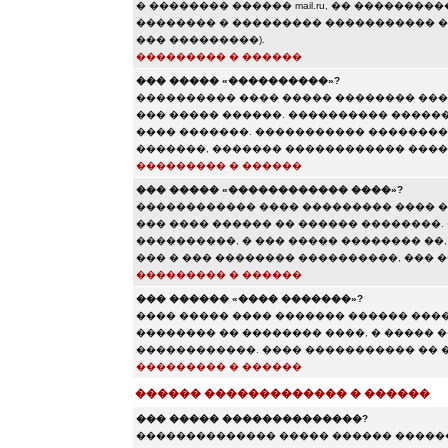
� �������� ������ mail.ru, �� �������
�������� � ��������� ����������� ��� 
��� ���������).
��������� � ������
��� ����� «����������»?
���������� ���� ����� �������� ���
��� ����� ������. ���������� ������
���� �������. ����������� ��������
�������, ������� ������������ ���
��������� � ������
��� ����� «������������ ����»?
������������ ���� ��������� ���� �
��� ���� ������ �� ������ ��������.
����������, � ��� ����� �������� ��,
��� � ��� �������� ����������, ���
��������� � ������
��� ������ «���� �������»?
���� ����� ���� ������� ������ ���
�������� �� �������� ����, � ����� 
������������. ���� ����������� �� �
��������� � ������
������ ������������� � ������
��� ����� ��������������?
�������������� ����� ������ ������