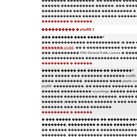
�������� ���������. �� ������ ������
������ ����������� ������, ��� ����
���������� ��������� ���������� � 
������������� ������ ����� �������
��������� � ������
���������� � phpBB 2
��� ������� ���� �����?
��� ����������� ����������� (� ���
������� phpBB
, �� � ����������� ����
��� ��������� GNU General Public Licence
�������������� ����������� ������
��������� � ������
������ ����� ��� �����-�� �������?
���� ����� ��� ������� ������� phpBB
���� ���������, �������� ���� phpbb.c
phpBB. ����������, �� ������ ������� �
������ ���������� sourceforge ����� �
������� ����������� ������, ����� 
������� (���� ����� ������ � ��� ���
������� ��� ����� �������.
��������� � ������
� ��� ����� ��������� �� ������� �
��������, ��������� � ���� �������?
�� ������ ��������� � �������������
��������, ��� �������� �����������