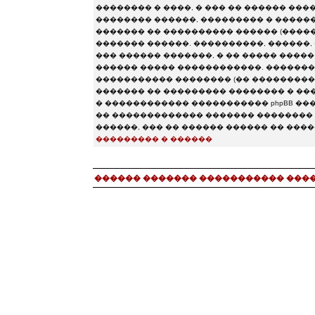
�������� � ����, � ��� �� ������ ���
�������� ������, ��������� � ���������
������� �� ���������� ������ (�������� chat.
������� ������. ����������, ������, 
��� ������ �������, � �� ����� ����
������ ����� ������������. ��������
����������� �������� (�� �����������
������� �� ��������� �������� � ����
� ������������ ����������� phpBB �����
�� ������������� ������� �������� 
������, ��� �� ������ ������ �� ���
��������� � ������
������ ������� ����������� ���