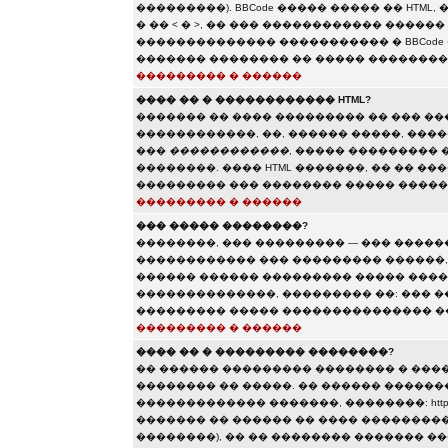
���������). BBCode ����� ����� �� HTML,
� �� < � >, �� ��� ������������ ����
�������������� ����������� � BBCode 
������� �������� �� ����� ��������
��������� � ������
���� �� � ������������ HTML?
������� �� ���� ��������� �� ��� �
������������, ��, ������ �����, ���
���
������������
, ����� ���������
��������. ���� HTML �������, �� �� �
��������� ��� �������� ����� �����
��������� � ������
��� ����� ��������?
��������, ��� ��������� — ��� �����
������������ ��� ��������� ������, �
������ ������ ��������� ����� ����
��������������, ��������� ��: ��� �
��������� ����� ��������������� ��
��������� � ������
���� �� � ��������� ��������?
�� ������ ��������� �������� � ���
�������� �� �����. �� ������ ������
������������� �������, ��������: http://www.so
������� �� ������ �� ���� ���������
��������), �� �� �������� ������� 