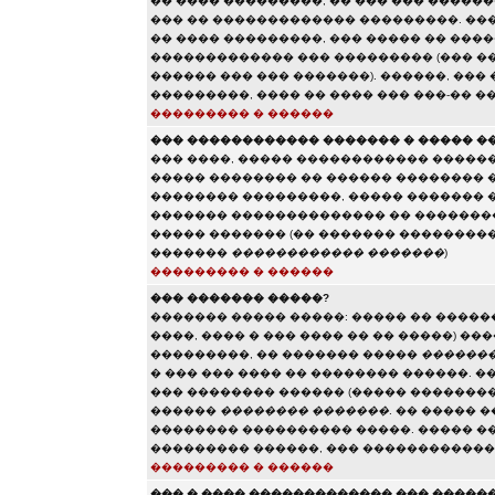
�� ���� ���������, �� ��� ��� �����
��� �� ������������� ���������. ���
�� ���� ���������, ��� ����� �� ���
������������� ��� ��������� (��� ��
������ ��� ��� �������). ������, ��
���������, ���� �� ���� ��� ���-�� �
��������� � ������
��� ������������ ������� � ����� �
��� ����, ����� ������������ ������
����� �������� �� ������ �������� 
�������� ���������, ����� ������� 
������� �������������� �� ��������
����� ������� (�� ������� ��������
�������
������������ �������
)
��������� � ������
��� ������� �����?
������� ����� �����: ����� �� �����
����, ���� � ��� ���� �� �� �����) �
���������, �� ������� �����
�������
� ��� ��� ���� �� �������� ������. �
��� �������� ������ (����� ��������
������
�������� �������
. �� ����� 
�������� ���������� �����. ����� �
��������� ������, ��� �����������
��������� � ������
��� � ���� ������������� ��� �����