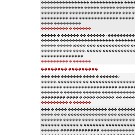
���������������� ����������� ����
�������������� ����� ����� �������
��������� ����������� ������ ��� ��
��������� ��� ������������� �����
���� ���������.
��������� � ������
����� � ������ �� ������ «��������� e
������ ������������������ ���������
����� ����� (���� ��� ����������� 
������� ��� ����, ����� �����������
��������������.
��������� � ������
�������� ���������
��� ��� ������� ���� � ������?
�����, �������� �� ��������������� 
������� ������������������ ������ 
������ � ������ ������ ����������� 
�������� ���� � ���� ������, �� ����
��������� � ������
��� � ���� ������������� ��� �����
���� �� �� ������������� ��� �����
������� ������ ���� ����������� ��
(������ ������ � ������� ����������
������
�������������
, �����������