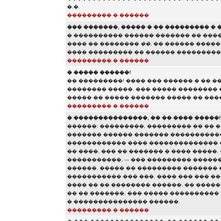
�.�.
��������� � ������
��� �������, ����� � �� ��������� �
� ���������� ������ ������� �� ���
���� �� ��������
��
, �� ������ ����
���� ��������� �� ������ ���������
��������� � ������
� ����� ������!
�� ���������! ���� ��� ������ � �� �
�������� �����. ��� ����� ��������
����� �� ����� ������� ����� �� ���
��������� � ������
� ���������������, �� �� ���� �����!
������: ���������, ��������� �� �� �
������� ������ ������� �����������
������������ ���� �������������� 
�� ����, ��� �� ������� � ���� �����
�����������, — ��� ��������� �����
������. ����� �� ��������� ������� 
����������� ��� ���. ���� ��� ��� ���
���� �� �� �������� ������, �� ������
�� �� �������, ��� ����� ���������� �
� ��������������� ������.
��������� � ������