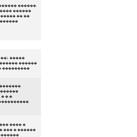
������ ������,
����� ������
������ �� ��
�������
��). �����
������� ������
�� ���������
 �������
 ������
� �.�.
�����������
��� ���� �
� ��� � ������
�������