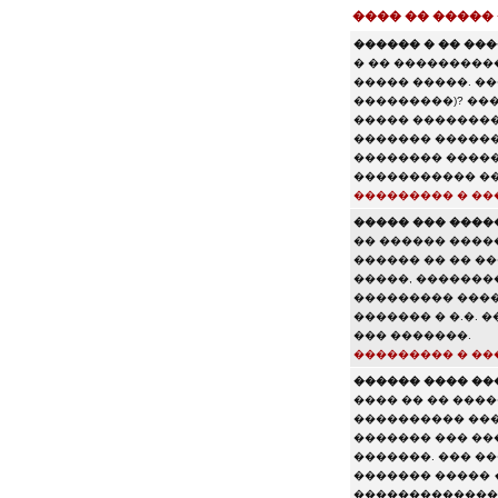
���� �� �����
������ � �� ���
� �� ���������
����� �����. ��
���������)? ��
����� ��������
������� ������,
�������� ������
����������� ��
��������� � ��
����� ��� ����
�� ������ �����
������ �� �� �
�����, �������
��������� �����
������� � �.�.
��� �������.
��������� � ��
������ ���� ��
���� �� �� ���
���������� ���
������� ��� ��
�������. ��� �
������� �����
������������� 