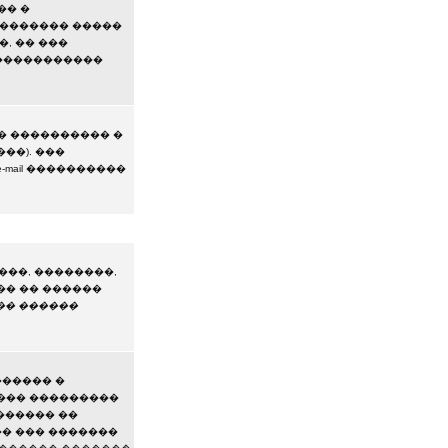
�� �
�������� �����
, �� ���
�����������
� ���������� �
��). ���
mail ����������
���, ��������,
�� �� ������
�� ������
������ �
��� ���������
������ ��
�� ��� �������