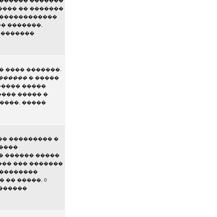
������� �������
���� �� �������
��������������
� �������,
� �������
� ���� �������.
������
� �����
����� �����
��� ����� �
����, �����
�� ��������� �
�����
 �� ������ �����
��� ��� �������
 ��������
 �� �����, 0
�������