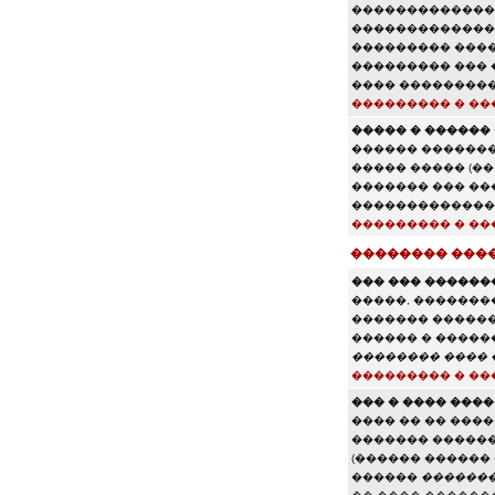
�������������
��������������
��������� ����
��������� ���
���� ���������
��������� � ��
����� � ������ 
������ �������
����� ����� (�
������� ��� ��
�������������
��������� � ��
�������� ���
��� ��� �������
�����, ��������
������� ������
������ � �����
�������� ���� �
��������� � ��
��� � ���� ���
���� �� �� ���
������� ������
(������ ������
������
������