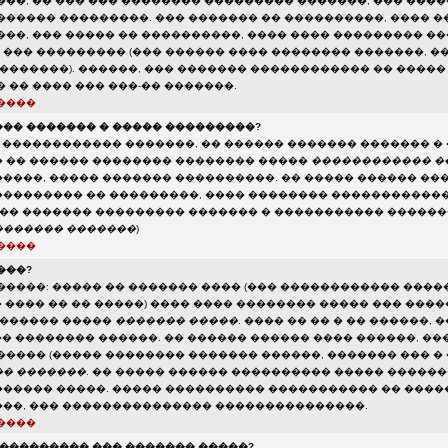
���, �� ��� ��� �������� ��������� �������, ��� ���
������ ���������. ��� ������� �� ����������, ���� �
���, ��� ����� �� ����������, ���� ���� ��������� 
��� ��������� (��� ������ ���� �������� �������, ��
 �������). ������, ��� ������� ������������ �� ����
 �� ���� ��� ���-�� �������.
����
�� ������� � ����� ���������?
� ������������ �������, �� ������ ������� ������� � 
 �� ������ �������� �������� �����
������������ �
����, ����� ������� ����������. �� ����� ������ ��
�������� �� ���������, ���� �������� ������������
(�� ������� ��������� ������� � ����������� ������
������� �������
)
����
���?
�����: ����� �� ������� ���� (��� ������������ ����
� ���� �� �� �����) ���� ���� �������� ����� ��� ���
������� �����
������� �����
. ���� �� �� � �� ������,
�� �������� ������. �� ������ ������ ���� ������, ��
����� (����� �������� ������� ������, ������� ��� �
� �������
. �� ����� ������ ���������� ����� �������
����� �����. ����� ���������� ����������� �� ���
��, ��� ��������������� ���������������.
����
���������� ��� ������� �����?