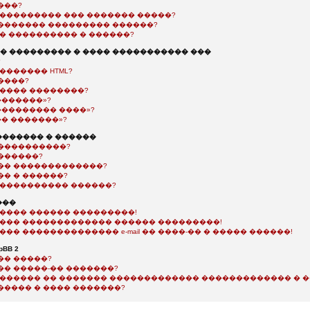
���?
���������� ��� ������� �����?
������� ��������� ������?
�� ���������� � ������?
 ��������� � ���� ����������� ���
?
������� HTML?
����?
����� ��������?
�������»?
��������� ����»?
�� �������»?
������ � ������
����������?
������?
�� �������������?
�� � ������?
����������� ������?
���
����� ������ ���������!
���� ������������� ������ ���������!
��� �������������� e-mail �� ����-�� � ����� ������!
BB 2
�� �����?
�� �����-�� �������?
������� �� ������� ������������� ������������� � 
����� � ���� �������?