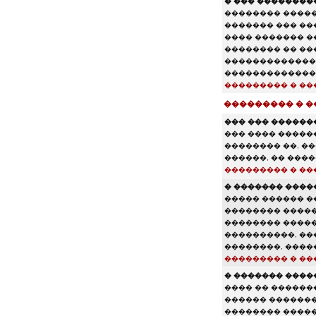
� ��� ���������
�������� �����
������� ��� ��
���� ������� ��
�������� �� ��
�������������,
��������������
��������� � ��
��������� � 
��� ��� ������
��� ���� �����
�������� ��, �
������, �� ����
��������� � ��
� ������� ����
����� ������ �
�������� �����,
�������� ������
����������, ��
��������, ����
��������� � ��
� ������� ����
���� �� ������
������ �������.
�������� �����