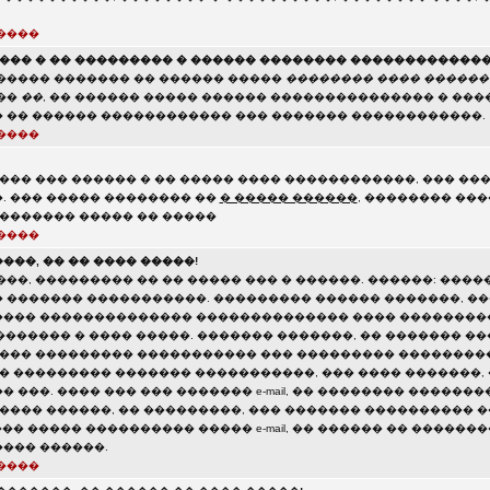
����
���� � �� ��������� � ������ �������� �������������
����� ������� �� ������ �����
�������� ���� ������
��
��
, �� ������ ����� ������ ��������������� � ����
 �� ������ ������������ ��� ������� ������������.
����
��� ��� ������ � �� ����� ���� ������������, ��� ��
. ��� ����� �������� ��
� ����� ������
, �������� ���
 ������� ����� �� �����
����
��, �� �� ���� �����!
��, ��������� �� �� ����� ��� � ������. ������: ����
 ������� �����������. ��������� ������ �������, ��
���� �������������� �������������� ���� ��������
 ������� � ���� �����. ������� �������, �� ������� �
 ��� ��������� ����������� ��� ��������� ��������
�� ��������� ������� �����������, ��� ���� �������,
 ���. ���� ��� ��� ������� e-mail, �� �������� �������
���� ������, �� ���������, ��� ������� ���������� ����
��� ����� ���������� ����� e-mail, �� ������ �� ������
��� ������.
����