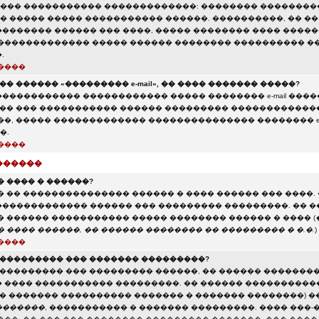
��� ����������� �������������: �������� ��������
 ����� ����� ����������� ������. ����������, �� �
������� ������ ��� ����, ����� �������� ���� ������
 ������������� ����� ������ �������� ���������� �
.
����
�� ������ «��������� e-mail», �� ���� ������� �����?
����������� ������������ ����� �������� e-mail ����
��� ��� ����������� ������ ��������� �������������
��, ����� ������������� ��������������� �������� e-
�.
����
������
 ���� � ������?
 �� ��������������� ������ � ���� ������ ��� ����. 
������������ ������ ��� ��������� ���������. �� �
� ������ ����������� ����� �������� ������ � ���� (
 ���� ������, �� ������ �������� �� ��������� � �.�.
)
����
���������� ��� ������� ���������?
���������� ��� ��������� ������, �� ������ �������
 ���� ����������� ���������. �� ������ ����������
 � ������� ���������� ������� � ������� ��������) �
�������
, ����������� � ������� ���������. ���� ���-