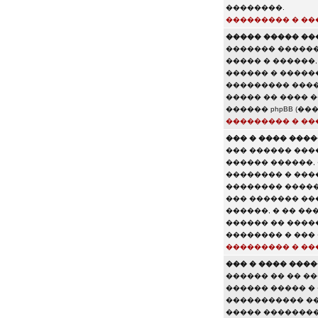
��������.
��������� � ��
����� ����� ���
������� ������
����� � ������,
������ � �����
��������� ����
����� �� ���� 
������ phpBB (�
��������� � ��
��� � ���� ���
��� ������ ���
������ ������,
�������� � ���
�������� �����
��� ������� ��
������, � �� ��
������ �� ����
�������� � ���
��������� � ��
��� � ���� ���
������ �� �� �
������ ����� � 
����������� ��
����� ��������