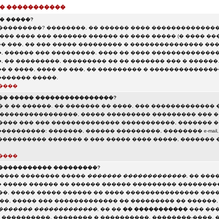
 � �����������
� �����?
���������? ��������, �� ������ ���� ��������������
��� ���� ��� ������� ������ �� ���� ����� (� ���� ��
�� ���, �� ��� ����� ��������� � ��������������� ��
, ������ ��� ���������. ���� �� ���� ��������������
 �� ���������, ��������� �� �� ������� ��� � ������
 � ����, ���� �� ���, �� ��������� � ���������������
������ �����.
����
�� ����� ����������������?
 � �� ������. �� ������� �� ����, ��� ������������� 
�����������������, ����� ��������� ��������� ��� ��
���� ��� ��� �������������� �����������, ������� 
��������: �������, ������ ���������, �������� e-mail,
 ����������� ������� � ��� ����� ���� �����, �������
����
����������� ���������?
����� �������� �����
������� �������������
, �� ���
 ����� ������ �� ������ ������ ��������� ���������
��, ����� ����� ������ �� ���� ��������������� ���
���, ����� ��� ������������� �� ��������� �� ������,
������� �������������
, �� ��
�� �����������
��� ���
����������, �������� � ����������, ��������-����, 