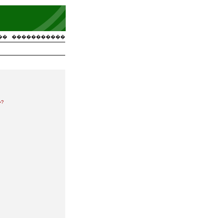
��
�����������
?