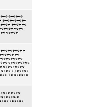
���� ������
�. ����������
����. ���� ��
������ ����
 �� �����
 ��������� �
������� ��
 ����������
���� ���������
�� ���������
 ���� � ������
���, �� ������
����� ����
�������, �
���� ������,