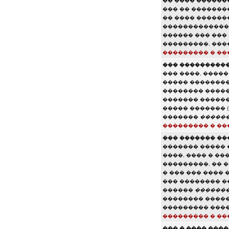
�� ���� ������
��� �� �������
�� ���� ������
������������� 
������ ��� ���
���������, ����
��������� � ��
��� ����������
��� ����, ����
����� ��������
�������� �����
������� ������
����� ������� 
�������
�����
��������� � ��
��� ������� ��
������� ����� 
����, ���� � ��
���������, �� 
� ��� ��� ���� 
��� �������� �
������
�������
�������� �����
��������� ����
��������� � ��
��� � ���� ���