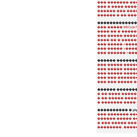
��� ������� ��
��� � ���� ���
������ ��� ���
������ � �� ��
��������������
��� ����� BBCode
���� �� � �����
��� ����� ����
���� �� � ����
��� ����� «���
��� ����� «���
��� ������ «��
������ �������
��� ����� ����
��� ����� ����
��� ����� ����
��� ��� ������
��� ��� ����� 
������ ������
� �� ���� ����
� �� ����� ���
� ������� ���� 
���������� � php
��� ������� ��
������ ����� �
� ��� ����� ��
��������, ����