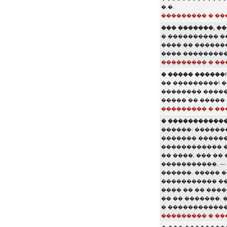
�.�.
��������� � ��
��� �������, �
� ���������� �
���� �� ������
���� ���������
��������� � ��
� ����� ������!
�� ���������! �
�������� �����
����� �� �����
��������� � ��
� �������������
������: �������
������� ������
������������ 
�� ����, ��� ��
�����������, —
������. ����� 
����������� ���
���� �� �� ����
�� �� �������, 
� ������������
��������� � ��