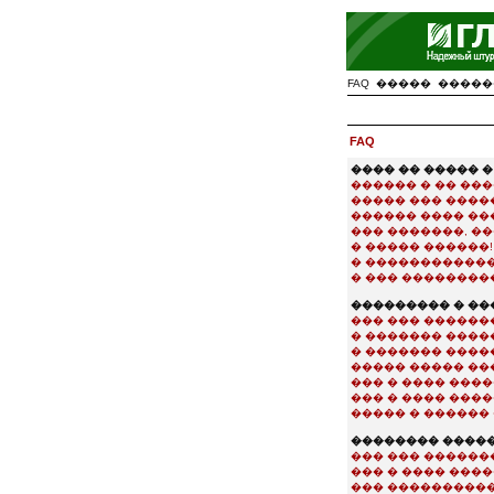
FAQ
�����
�����
FAQ
���� �� ����� 
������ � �� ���
����� ��� ����
������ ���� ��
��� �������, �
� ����� ������!
� �������������
� ��� ���������
��������� � �
��� ��� ������
� ������� ����
� ������� ����
����� ����� ���
��� � ���� ���
��� � ���� ���
����� � ������ 
�������� ����
��� ��� �������
��� � ���� ���
��� ����������