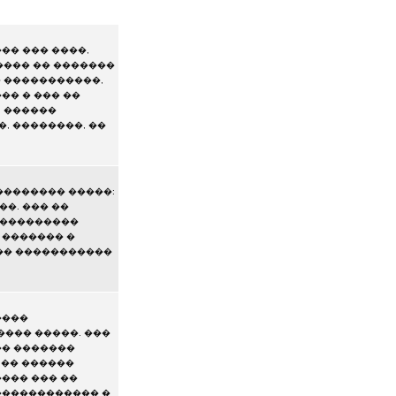
�� ��� ����,
���� �� �������
� �����������,
�� � ��� ��
. ������
, ��������, ��
�������� �����:
�. ��� ��
����������
 ������� �
 �� �����������
����
��� �����. ���
�� �������
 �� ������
��� ��� ��
������������ �