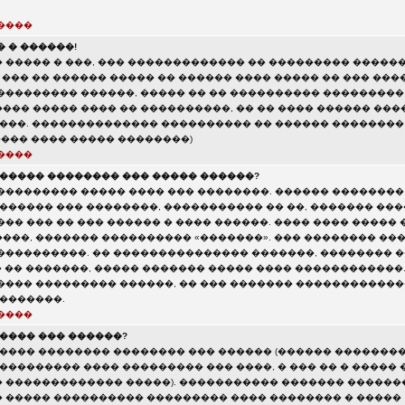
����
 � ������!
 ����� � ���, ��� ������������� �� ��������� �����
 ��� �� ������ ����� �� ������ ���� ����� �� ��� ���
��������� ������, ����� �� �� ���������� ��������� 
��� ����� ���� �� ����������, �� �� ���� ������ ���
����. �������������� ���������� �� ������ ��������
����� ���� ����� ��������)
����
������ �������� ��� ����� ������?
��������� ����� ���� ��� ��������. ������ ��������
 ������ ��� ��������, ����������� �� ��, ������� ��
��� ��� �� ��� ������ � ���� ������. ���� ���� �����
���, ������� ���������� «�������». ��� �������� ��
����������. �� ��������������� �������, �������� 
� �� �������, ����� ������� ����� ���� ������������.
���� ��������� ������, �� ��� ������� ������������
 �������.
����
����� ��� ������?
����� �������� �������� ��� ������ (������ �������
��������� ���� ��������� ��� ����, � ��� �� � ����� 
 ������������� �����). ����������� ������� ������
 ����� ���������� ��������� ���� �������� � �����