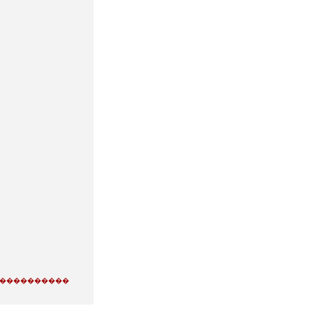
�����������