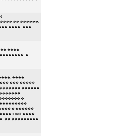
?
���� �� ������
,
�� ����. ���
��� ����
��������, �
����, ����
��� ��� �����
������� ������
��������
������� �
 ���������
���� � ������,
� e-mail. ����
��, �� ���������