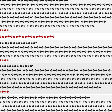
������, �� ������ �� ���� �����!
���� �������: �� ����� �������� ��� ��� ������ (���
������, ����� �� ������������������) ��� ��������
���� �� �����-�� ��������. ���� ����� ������, �� ��
���� ���������? �������������� ����� ������� ���
 ����� ��������� ������ ���� ������. ����������
���� ����� � ������� ������� � ����������.
����
��������� ������������
�� ��� ���������?
���� �������� � ���� ������ (���� �� ��������������
�������� � ������
�������
(������ ������ �� ���� ��
� ���� � ����������). ��� �� ������ �������� ��� ��
����
�������� �����!
���������, �� �� ������ ������ �����, ����������� �
 �� � ����, � ������� ���������� ��. � ���� ������ ��
� ���� �� ���, � ������� �� ����������: ������, ���� 
����, ��� ��� ����� �������� �����, ��� � ��� ����� 
����� ���� ������������������ �������������.
����
��� ����, �� ����� ��� ����� ������������!
�, ��� ������� ������� ���� ���������, �� ������� ��
 ���� ����� �� ����� �������� � ������ ��������, ��
�� ������� ����� ���������� ������� � ���� ��� � �