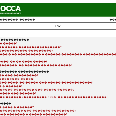
�������
������
��
FAQ
� �����������
� �����?
�� ����� ����������������?
����������� ���������?
���� � �� ��������� � ������ �������� �������������
��, �� �� ���� �����!
������, �� ������ �� ���� �����!
�������� ������������
�� ��� ���������?
�������� �����!
��� ����, �� ����� ��� ����� ������������!
 � ������!
������ �������� ��� ����� ������?
����� ��� ������?
�� ������ «��������� e-mail», �� ���� ������� �����?
�����
 ���� � ������?
���������� ��� ������� ���������?
�� ������� � ����� ���������?