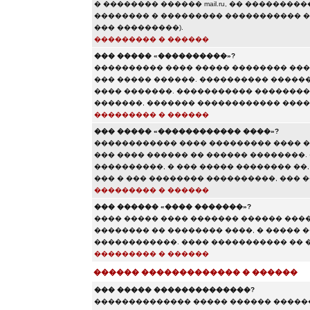
� �������� ������ mail.ru, �� �������
�������� � ��������� ����������� ��� 
��� ���������).
��������� � ������
��� ����� «����������»?
���������� ���� ����� �������� ���
��� ����� ������. ���������� ������
���� �������. ����������� ��������
�������, ������� ������������ ���
��������� � ������
��� ����� «������������ ����»?
������������ ���� ��������� ���� �
��� ���� ������ �� ������ ��������.
����������, � ��� ����� �������� ��,
��� � ��� �������� ����������, ���
��������� � ������
��� ������ «���� �������»?
���� ����� ���� ������� ������ ���
�������� �� �������� ����, � ����� 
������������. ���� ����������� �� �
��������� � ������
������ ������������� � ������
��� ����� ��������������?
�������������� ����� ������ ������