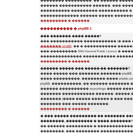
�������� ���������. �� ������ ������
������ ����������� ������, ��� ����
���������� ��������� ���������� � 
������������� ������ ����� �������
��������� � ������
���������� � phpBB 2
��� ������� ���� �����?
��� ����������� ����������� (� ���
������� phpBB
, �� � ����������� ����
��� ��������� GNU General Public Licence
�������������� ����������� ������
��������� � ������
������ ����� ��� �����-�� �������?
���� ����� ��� ������� ������� phpBB
���� ���������, �������� ���� phpbb.c
phpBB. ����������, �� ������ ������� �
������ ���������� sourceforge ����� �
������� ����������� ������, ����� 
������� (���� ����� ������ � ��� ���
������� ��� ����� �������.
��������� � ������
� ��� ����� ��������� �� ������� �
��������, ��������� � ���� �������?
�� ������ ��������� � �������������
��������, ��� �������� �����������