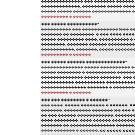
�������������� ��� ������� ������:
�������������, �������� ����� ����
����� ����� ������ ������������� �
��������� � ������
��� ����� ����������?
���������� ��� ������������ (��� �
������� �� ��������. � ��� ���� ���
����� ��������� ����, ���������� � 
��������. ������� ������ ���������
�����������, �������, ����� ������
��������� � ������
��� ����� ������ �������������?
�������������� ����� ���������� �
����� �������� � ���������� ������
�������������� ����� �������. ��� 
����������� ���������� ����������
��������������� ������� � ���������
��������� � ������
��� ��� �������� � ������?
��� ����, ����� �������� � ������, �
�������, ��������� ������� (�� ��� �
�� ��� ������
������������
, ������
���� ��������. ���� ������ ��������
������� �� ��������������� ������.
���� ������� � ������, �� ����� ���