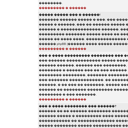
��������.
��������� � ������
����� ����� ��� � ������!
������� ������ ����� � ���, ��� ��
����� � ������, ��� �� ������ ����� 
������ � �������������� ������, ���
��������� ������� ����� ���� �� ���
����� �� ���� ����. ��������������
������ phpBB (������ ���� ����� �����
��������� � ������
��� � ���� ��������� �������� ��� �
��� ������ ������������ ����� ����
������ ������, ������ ��� ��������,
�������� � ������ ��� �� ��� ������
�������� ��������, ������� �������
��� ������� ������������. �� �����
������, � �� ��� �� �������, ����� �
������ �� �������� ��������� ������
�������� � ��� �������.
��������� � ������
��� � ���� �������� ��� ������?
������ �� �� ������ �������� �����
������ ����� � ��������� ���� ������
����������� �� ������������� �����
����� �������� ����� ���������� ��