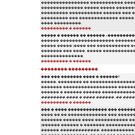
���������������� ����������� ����
�������������� ����� ����� �������
��������� ����������� ������ ��� ��
��������� ��� ������������� �����
���� ���������.
��������� � ������
����� � ������ �� ������ «��������� e
������ ������������������ ���������
����� ����� (���� ��� ����������� 
������� ��� ����, ����� �����������
��������������.
��������� � ������
�������� ���������
��� ��� ������� ���� � ������?
�����, �������� �� ��������������� 
������� ������������������ ������ 
������ � ������ ������ ����������� 
�������� ���� � ���� ������, �� ����
��������� � ������
��� � ���� ������������� ��� �����
���� �� �� ������������� ��� �����
������� ������ ���� ����������� ��
(������ ������ � ������� ����������
������
�������������
, �����������