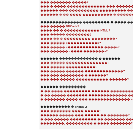
��� ������� �����?
��� � ���� ������������� ��� �����
������ ��� ���������� ��������� ��
������ � �� ���� ���������� � �����
�������������� ��������� � ���� �
��� ����� BBCode?
���� �� � ������������ HTML?
��� ����� ��������?
���� �� � ��������� ��������?
��� ����� «����������»?
��� ����� «������������ ����»?
��� ������ «���� �������»?
������ ������������� � ������
��� ����� ��������������?
��� ����� ����������?
��� ����� ������ �������������?
��� ��� �������� � ������?
��� ��� ����� ����������� ������?
������ ���������
� �� ���� ��������� ������ ��������
� �� ����� ������� ������������� �
� ������� ���� ��� �������������� e-m
���������� � phpBB 2
��� ������� ���� �����?
������ ����� ��� �����-�� �������?
� ��� ����� ��������� �� ������� �
��������, ��������� � ���� �������?