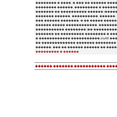
�������� � ����, � ��� �� ������ ���
�������� ������, ��������� � ���������
������� �� ���������� ������ (�������� chat.
������� ������. ����������, ������, 
��� ������ �������, � �� ����� ����
������ ����� ������������. ��������
����������� �������� (�� �����������
������� �� ��������� �������� � ����
� ������������ ����������� phpBB �����
�� ������������� ������� �������� 
������, ��� �� ������ ������ �� ���
��������� � ������
������ ������� ����������� ���