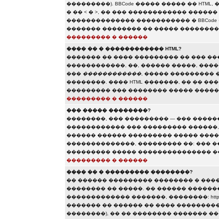
���������). BBCode ����� ����� �� HTML,
� �� < � >, �� ��� ������������ ����
�������������� ����������� � BBCode 
������� �������� �� ����� ��������
��������� � ������
���� �� � ������������ HTML?
������� �� ���� ��������� �� ��� �
������������, ��, ������ �����, ���
���
������������
, ����� ���������
��������. ���� HTML �������, �� �� �
��������� ��� �������� ����� �����
��������� � ������
��� ����� ��������?
��������, ��� ��������� — ��� �����
������������ ��� ��������� ������, �
������ ������ ��������� ����� ����
��������������, ��������� ��: ��� �
��������� ����� ��������������� ��
��������� � ������
���� �� � ��������� ��������?
�� ������ ��������� �������� � ���
�������� �� �����. �� ������ ������
������������� �������, ��������: http://www.so
������� �� ������ �� ���� ���������
��������), �� �� �������� ������� 