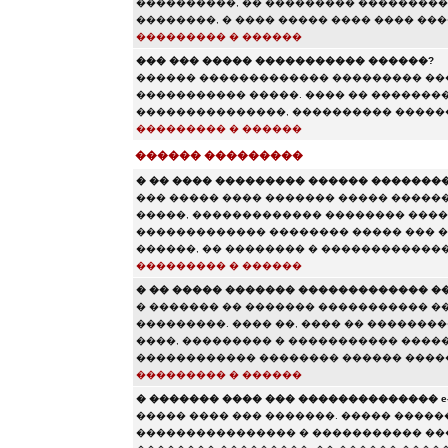
����������, �� ��������� ����������
��������, � ���� ����� ���� ���� ���
��������� � ������
��� ��� ����� ����������� ������?
������ ������������� ��������� ���
����������� �����. ���� �� ��������
���������������, ���������� ������
��������� � ������
������ ���������
� �� ���� ��������� ������ ��������
��� ����� ���� ������� ����� ������
�����, ������������� �������� ����
������������� �������� ����� ��� �
������, �� �������� � �������������
��������� � ������
� �� ����� ������� ������������� �
� ������� �� ������� ����������� �
���������. ���� ��, ���� �� �������
����, ��������� � ����������� ����
������������ �������� ������ ����
��������� � ������
� ������� ���� ��� �������������� e-m
����� ���� ��� �������. ����� ������
���������������� � ����������� ��