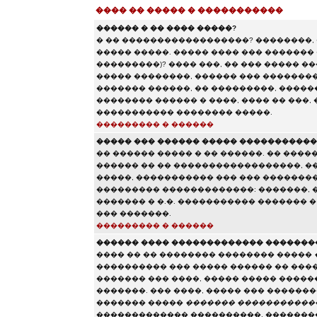
���� �� ����� � �����������
������ � �� ���� �����?
� �� ������������������? ��������,
����� �����. ����� ���� ��� ������� 
���������)? ���� ���, �� ��� ����� 
����� ��������, ������ ��� ��������
������� ������, �� ���������, ������
�������� ������ � ����, ���� �� ���,
����������� �������� �����.
��������� � ������
����� ��� ������ ����� ����������
�� ������ ����� � �� ������. �� ����
������ �� �� ������������������, ��
�����, ����������� ��� ��� �������
��������� �������������: �������, ��
������� � �.�. ����������� ������� 
��� �������.
��������� � ������
������ ���� ������������� �������
���� �� �� �������� �������� �����
���������� ��� ����� ������ �� ���
������� ��� ����, ����� ����� ����
�������. ��� ����, ����� ��� ������
������� �����
������� �����������
������������� ����������, ��������