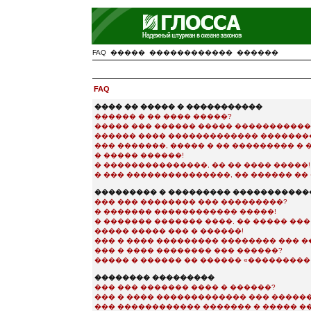
FAQ
�����
������������
������
FAQ
���� �� ����� � �����������
������ � �� ���� �����?
����� ��� ������ ����� ����������
������ ���� ������������� �������
��� �������, ����� � �� ��������� �
� ����� ������!
� ���������������, �� �� ���� �����!
� ��� ���������������, �� ������ �� 
��������� � ��������� �����������
��� ��� �������� ��� ���������?
� ������� ������������ �����!
� ������� ������� ����, �� ����� ��
����� ����� ��� � ������!
��� � ���� ��������� �������� ��� �
��� � ���� �������� ��� ������?
����� � ������ �� ������ «��������� e-
�������� ���������
��� ��� ������� ���� � ������?
��� � ���� ������������� ��� �����
��� ������������ ������� � ����� �