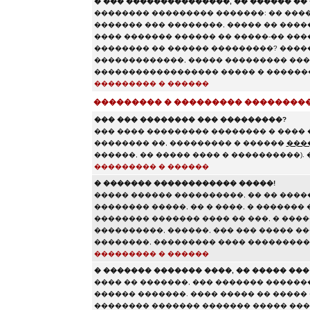
� ��� ���������������, �� ������ �� 
�������� ��������� �������: �� ����
������� ��� ��������, ����� �� ���
���� ������� ������ �� �����-�� ����
�������� �� ������ ���������? ���
�������������, ����� ��������� ���
������������������ ����� � �������
��������� � ������
��������� � ��������� ��������
��� ��� �������� ��� ���������?
��� ���� ��������� �������� � ���� 
�������� ��, ��������� � ������
���
������, �� ����� ���� � ����������).
��������� � ������
� ������� ������������ �����!
����� ������ ����������, �� �� ����
�������� �����, �� � ����, � �������
�������� ������� ���� �� ���, � �����
����������, ������, ��� ��� ����� �
��������, ��������� ���� ��������
��������� � ������
� ������� ������� ����, �� ����� ��
���� �� �������, ��� ������� ������
������ �������. ���� ����� �� �����
�������� ������� ������� ����� ���