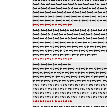
�� ���� ���������, �� ��� ��� �����
��� �� ������������� ���������. ���
�� ���� ���������, ��� ����� �� ���
������������� ��� ��������� (��� ��
������ ��� ��� �������). ������, ��
���������, ���� �� ���� ��� ���-�� �
��������� � ������
��� ������������ ������� � ����� �
��� ����, ����� ������������ ������
����� �������� �� ������ �������� 
�������� ���������, ����� ������� 
������� �������������� �� ��������
����� ������� (�� ������� ��������
�������
������������ �������
)
��������� � ������
��� ������� �����?
������� ����� �����: ����� �� �����
����, ���� � ��� ���� �� �� �����) �
���������, �� ������� �����
�������
� ��� ��� ���� �� �������� ������. �
��� �������� ������ (����� ��������
������
�������� �������
. �� ����� 
�������� ���������� �����. ����� �
��������� ������, ��� �����������
��������� � ������
��� � ���� ������������� ��� �����