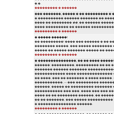
�.�.
��������� � ������
��� �������, ����� � �� ��������� �
� ���������� ������ ������� �� ���
���� �� ��������
��
, �� ������ ����
���� ��������� �� ������ ���������
��������� � ������
� ����� ������!
�� ���������! ���� ��� ������ � �� �
�������� �����. ��� ����� ��������
����� �� ����� ������� ����� �� ���
��������� � ������
� ���������������, �� �� ���� �����!
������: ���������, ��������� �� �� �
������� ������ ������� �����������
������������ ���� �������������� 
�� ����, ��� �� ������� � ���� �����
�����������, — ��� ��������� �����
������. ����� �� ��������� ������� 
����������� ��� ���. ���� ��� ��� ���
���� �� �� �������� ������, �� ������
�� �� �������, ��� ����� ���������� �
� ��������������� ������.
��������� � ������