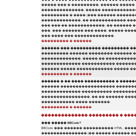
����� ��� � ���������, ������ �����
��������������. ����� ������������
��������� � ���� (��� ������ �������
�������������, �� ������������ ���
��� ���-�� ������������, �� ������
���. ��� ������� ��� ����, ����� ���
��� ���� ��� �������������.
��������� � ������
������ ��� ���������� ��������� ��
��������� ������ �������� ������ 
�������������. ����� �� �����������
������������� ����������� �������
������ ����� ������������ ����� ��
��������� � ������
������ � �� ���� ���������� � �����
������ ������������������ �������
������������� ���������� ��������
����������������, �� �� ������ �����
����������� ���� �������.
��������� � ������
�������������� ��������� � ���
��� ����� BBCode?
BBCode ��� ������ ���������� HTML, �
��������������� (�� ����� ������ �