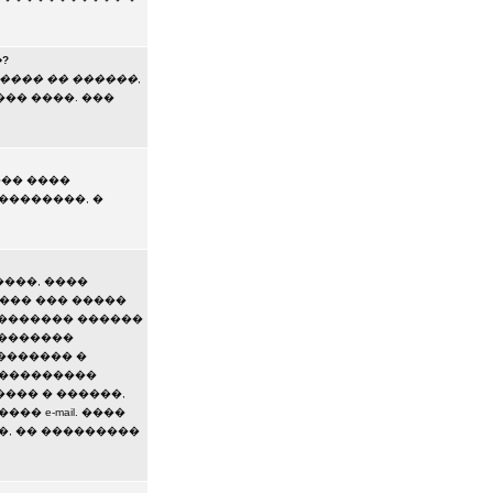
?
���� �� ������
,
�� ����. ���
��� ����
��������, �
����, ����
��� ��� �����
������� ������
��������
������� �
 ���������
���� � ������,
� e-mail. ����
��, �� ���������