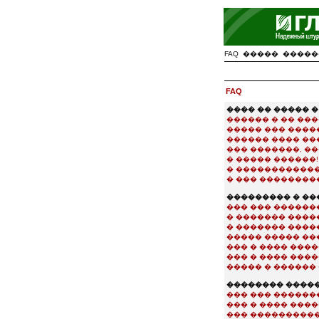
FAQ
�����
�����
FAQ
���� �� ����� 
������ � �� ���
����� ��� ����
������ ���� ��
��� �������, �
� ����� ������!
� �������������
� ��� ���������
��������� � �
��� ��� ������
� ������� ����
� ������� ����
����� ����� ���
��� � ���� ���
��� � ���� ���
����� � ������ 
�������� ����
��� ��� �������
��� � ���� ���
��� ����������