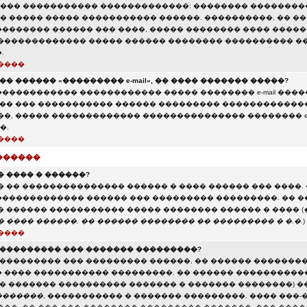
��� ����������� �������������: �������� ��������
 ����� ����� ����������� ������. ����������, �� �
������� ������ ��� ����, ����� �������� ���� ������
 ������������� ����� ������ �������� ���������� �
.
����
�� ������ «��������� e-mail», �� ���� ������� �����?
����������� ������������ ����� �������� e-mail ����
��� ��� ����������� ������ ��������� �������������
��, ����� ������������� ��������������� �������� e-
�.
����
������
 ���� � ������?
 �� ��������������� ������ � ���� ������ ��� ����. 
������������ ������ ��� ��������� ���������. �� �
� ������ ����������� ����� �������� ������ � ���� (
 ���� ������, �� ������ �������� �� ��������� � �.�.
)
����
���������� ��� ������� ���������?
���������� ��� ��������� ������, �� ������ �������
 ���� ����������� ���������. �� ������ ����������
 � ������� ���������� ������� � ������� ��������) �
�������
, ����������� � ������� ���������. ���� ���-