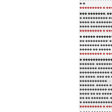
�.�.
��������� � ��
��� �������, �
� ���������� �
���� �� ������
���� ���������
��������� � ��
� ����� ������!
�� ���������! �
�������� �����
����� �� �����
��������� � ��
� �������������
������: �������
������� ������
������������ 
�� ����, ��� ��
�����������, —
������. ����� 
����������� ���
���� �� �� ����
�� �� �������, 
� ������������
��������� � ��