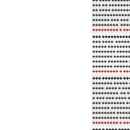
�� ���� ������
��� �� �������
�� ���� ������
������������� 
������ ��� ���
���������, ����
��������� � ��
��� ����������
��� ����, ����
����� ��������
�������� �����
������� ������
����� ������� 
�������
�����
��������� � ��
��� ������� ��
������� ����� 
����, ���� � ��
���������, �� 
� ��� ��� ���� 
��� �������� �
������
�������
�������� �����
��������� ����
��������� � ��
��� � ���� ���