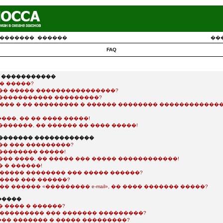
�������
������
��
FAQ
� �����������
� �����?
�� ����� ����������������?
����������� ���������?
���� � �� ��������� � ������ �������� �������������
��, �� �� ���� �����!
������, �� ������ �� ���� �����!
�������� ������������
�� ��� ���������?
�������� �����!
��� ����, �� ����� ��� ����� ������������!
 � ������!
������ �������� ��� ����� ������?
����� ��� ������?
�� ������ «��������� e-mail», �� ���� ������� �����?
�����
 ���� � ������?
���������� ��� ������� ���������?
�� ������� � ����� ���������?