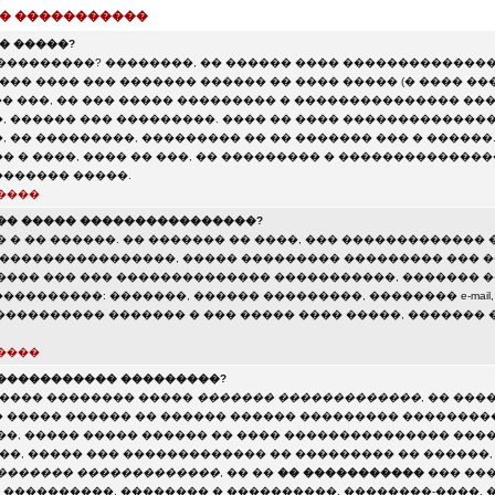
 � �����������
� �����?
���������? ��������, �� ������ ���� ��������������
��� ���� ��� ������� ������ �� ���� ����� (� ���� ��
�� ���, �� ��� ����� ��������� � ��������������� ��
, ������ ��� ���������. ���� �� ���� ��������������
 �� ���������, ��������� �� �� ������� ��� � ������
 � ����, ���� �� ���, �� ��������� � ���������������
������ �����.
����
�� ����� ����������������?
 � �� ������. �� ������� �� ����, ��� ������������� 
�����������������, ����� ��������� ��������� ��� ��
���� ��� ��� �������������� �����������, ������� 
��������: �������, ������ ���������, �������� e-mail,
 ����������� ������� � ��� ����� ���� �����, �������
����
����������� ���������?
����� �������� �����
������� �������������
, �� ���
 ����� ������ �� ������ ������ ��������� ���������
��, ����� ����� ������ �� ���� ��������������� ���
���, ����� ��� ������������� �� ��������� �� ������,
������� �������������
, �� ��
�� �����������
��� ���
����������, �������� � ����������, ��������-����, 