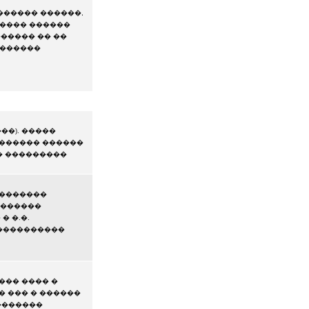
������ ������,
����� ������
������ �� ��
�������
��). �����
������� ������
�� ���������
 �������
 ������
� �.�.
�����������
��� ���� �
� ��� � ������
�������