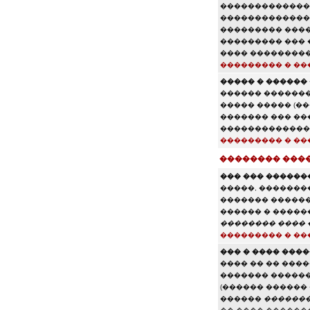
�������������
��������������
��������� ����
��������� ���
���� ���������
��������� � ��
����� � ������ 
������ �������
����� ����� (�
������� ��� ��
�������������
��������� � ��
�������� ���
��� ��� �������
�����, ��������
������� ������
������ � �����
�������� ���� �
��������� � ��
��� � ���� ���
���� �� �� ���
������� ������
(������ ������
������
������