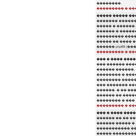
��������.
��������� � ��
����� ����� ���
������� ������
����� � ������,
������ � �����
��������� ����
����� �� ���� 
������ phpBB (�
��������� � ��
��� � ���� ���
��� ������ ���
������ ������,
�������� � ���
�������� �����
��� ������� ��
������, � �� ��
������ �� ����
�������� � ���
��������� � ��
��� � ���� ���
������ �� �� �
������ ����� � 
����������� ��
����� ��������