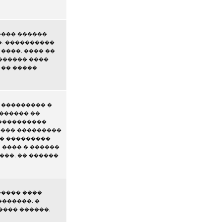
���� ������
�. ����������
����. ���� ��
������ ����
 �� �����
 ��������� �
������� ��
 ����������
���� ���������
�� ���������
 ���� � ������
���, �� ������
����� ����
�������, �
���� ������,