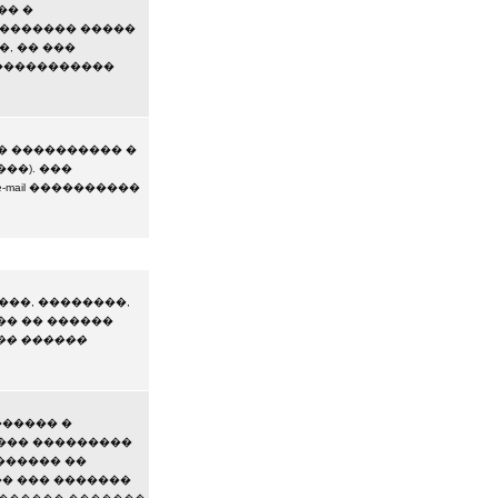
�� �
�������� �����
, �� ���
�����������
� ���������� �
��). ���
mail ����������
���, ��������,
�� �� ������
�� ������
������ �
��� ���������
������ ��
�� ��� �������