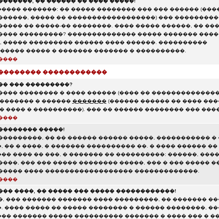
������, �� ������ �� ���� �����!
���� �������: �� ����� �������� ��� ��� ������ (���
������, ����� �� ������������������) ��� ��������
���� �� �����-�� ��������. ���� ����� ������, �� ��
���� ���������? �������������� ����� ������� ���
 ����� ��������� ������ ���� ������. ����������
���� ����� � ������� ������� � ����������.
����
��������� ������������
�� ��� ���������?
���� �������� � ���� ������ (���� �� ��������������
�������� � ������
�������
(������ ������ �� ���� ��
� ���� � ����������). ��� �� ������ �������� ��� ��
����
�������� �����!
���������, �� �� ������ ������ �����, ����������� �
 �� � ����, � ������� ���������� ��. � ���� ������ ��
� ���� �� ���, � ������� �� ����������: ������, ���� 
����, ��� ��� ����� �������� �����, ��� � ��� ����� 
����� ���� ������������������ �������������.
����
��� ����, �� ����� ��� ����� ������������!
�, ��� ������� ������� ���� ���������, �� ������� ��
 ���� ����� �� ����� �������� � ������ ��������, ��
�� ������� ����� ���������� ������� � ���� ��� � �