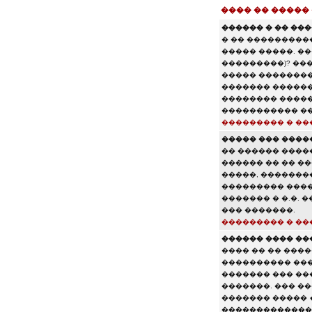
���� �� �����
������ � �� ���
� �� ���������
����� �����. ��
���������)? ��
����� ��������
������� ������,
�������� ������
����������� ��
��������� � ��
����� ��� ����
�� ������ �����
������ �� �� �
�����, �������
��������� �����
������� � �.�.
��� �������.
��������� � ��
������ ���� ��
���� �� �� ���
���������� ���
������� ��� ��
�������. ��� �
������� �����
������������� 