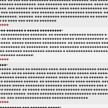
���, �� ��� ��� �������� ��������� �������, ��� ���
������ ���������. ��� ������� �� ����������, ���� �
���, ��� ����� �� ����������, ���� ���� ��������� 
��� ��������� (��� ������ ���� �������� �������, ��
 �������). ������, ��� ������� ������������ �� ����
 �� ���� ��� ���-�� �������.
����
�� ������� � ����� ���������?
� ������������ �������, �� ������ ������� ������� � 
 �� ������ �������� �������� �����
������������ �
����, ����� ������� ����������. �� ����� ������ ��
�������� �� ���������, ���� �������� ������������
(�� ������� ��������� ������� � ����������� ������
������� �������
)
����
���?
�����: ����� �� ������� ���� (��� ������������ ����
� ���� �� �� �����) ���� ���� �������� ����� ��� ���
������� �����
������� �����
. ���� �� �� � �� ������,
�� �������� ������. �� ������ ������ ���� ������, ��
����� (����� �������� ������� ������, ������� ��� �
� �������
. �� ����� ������ ���������� ����� �������
����� �����. ����� ���������� ����������� �� ���
��, ��� ��������������� ���������������.
����
���������� ��� ������� �����?