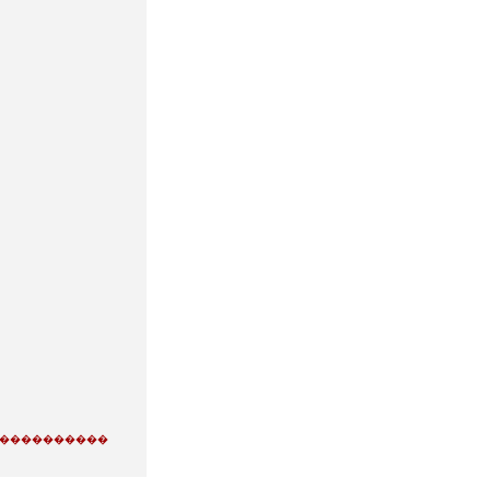
�����������