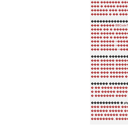
��� ������� ��
��� � ���� ���
������ ��� ���
������ � �� ��
��������������
��� ����� BBCode
���� �� � �����
��� ����� ����
���� �� � ����
��� ����� «���
��� ����� «���
��� ������ «��
������ �������
��� ����� ����
��� ����� ����
��� ����� ����
��� ��� ������
��� ��� ����� 
������ ������
� �� ���� ����
� �� ����� ���
� ������� ���� 
���������� � php
��� ������� ��
������ ����� �
� ��� ����� ��
��������, ����