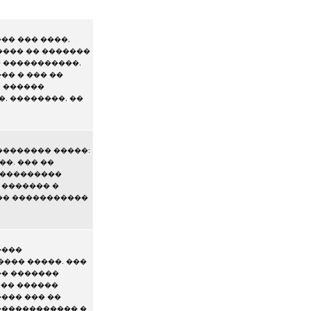
�� ��� ����,
���� �� �������
� �����������,
�� � ��� ��
. ������
, ��������, ��
�������� �����:
�. ��� ��
����������
 ������� �
 �� �����������
����
��� �����. ���
�� �������
 �� ������
��� ��� ��
������������ �