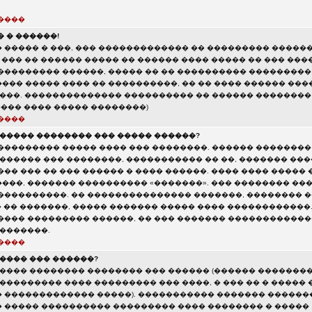
����
 � ������!
 ����� � ���, ��� ������������� �� ��������� �����
 ��� �� ������ ����� �� ������ ���� ����� �� ��� ���
��������� ������, ����� �� �� ���������� ��������� 
��� ����� ���� �� ����������, �� �� ���� ������ ���
����. �������������� ���������� �� ������ ��������
����� ���� ����� ��������)
����
������ �������� ��� ����� ������?
��������� ����� ���� ��� ��������. ������ ��������
 ������ ��� ��������, ����������� �� ��, ������� ��
��� ��� �� ��� ������ � ���� ������. ���� ���� �����
���, ������� ���������� «�������». ��� �������� ��
����������. �� ��������������� �������, �������� 
� �� �������, ����� ������� ����� ���� ������������.
���� ��������� ������, �� ��� ������� ������������
 �������.
����
����� ��� ������?
����� �������� �������� ��� ������ (������ �������
��������� ���� ��������� ��� ����, � ��� �� � ����� 
 ������������� �����). ����������� ������� ������
 ����� ���������� ��������� ���� �������� � �����