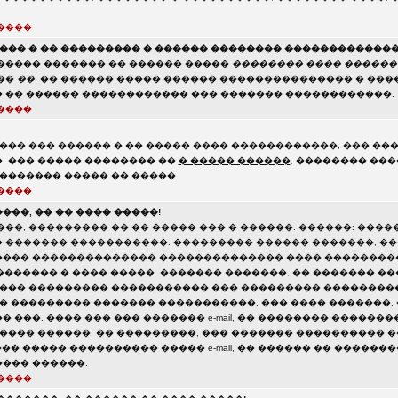
����
���� � �� ��������� � ������ �������� �������������
����� ������� �� ������ �����
�������� ���� ������
��
��
, �� ������ ����� ������ ��������������� � ����
 �� ������ ������������ ��� ������� ������������.
����
��� ��� ������ � �� ����� ���� ������������, ��� ��
. ��� ����� �������� ��
� ����� ������
, �������� ���
 ������� ����� �� �����
����
��, �� �� ���� �����!
��, ��������� �� �� ����� ��� � ������. ������: ����
 ������� �����������. ��������� ������ �������, ��
���� �������������� �������������� ���� ��������
 ������� � ���� �����. ������� �������, �� ������� �
 ��� ��������� ����������� ��� ��������� ��������
�� ��������� ������� �����������, ��� ���� �������,
 ���. ���� ��� ��� ������� e-mail, �� �������� �������
���� ������, �� ���������, ��� ������� ���������� ����
��� ����� ���������� ����� e-mail, �� ������ �� ������
��� ������.
����