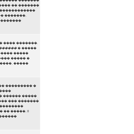
������� �������
���� �� �������
��������������
� �������,
� �������
� ���� �������.
������
� �����
����� �����
��� ����� �
����, �����
�� ��������� �
�����
 �� ������ �����
��� ��� �������
 ��������
 �� �����, 0
�������