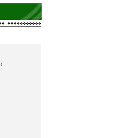
��
�����������
?