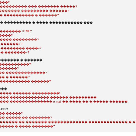
���?
���������� ��� ������� �����?
������� ��������� ������?
�� ���������� � ������?
 ��������� � ���� ����������� ���
?
������� HTML?
����?
����� ��������?
�������»?
��������� ����»?
�� �������»?
������ � ������
����������?
������?
�� �������������?
�� � ������?
����������� ������?
���
����� ������ ���������!
���� ������������� ������ ���������!
��� �������������� e-mail �� ����-�� � ����� ������!
BB 2
�� �����?
�� �����-�� �������?
������� �� ������� ������������� ������������� � 
����� � ���� �������?