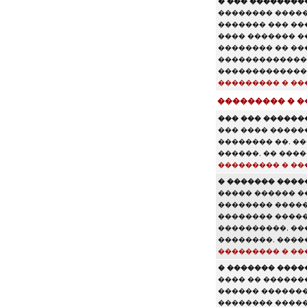
� ��� ���������
�������� �����
������� ��� ��
���� ������� ��
�������� �� ��
�������������,
��������������
��������� � ��
��������� � 
��� ��� ������
��� ���� �����
�������� ��, �
������, �� ����
��������� � ��
� ������� ����
����� ������ �
�������� �����,
�������� ������
����������, ��
��������, ����
��������� � ��
� ������� ����
���� �� ������
������ �������.
�������� �����