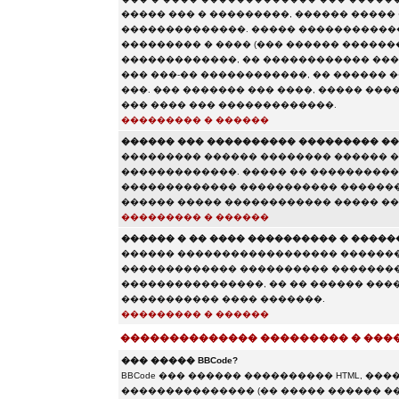
����� ��� � ���������, ������ �����
��������������. ����� ������������
��������� � ���� (��� ������ �������
�������������, �� ������������ ���
��� ���-�� ������������, �� ������
���. ��� ������� ��� ����, ����� ���
��� ���� ��� �������������.
��������� � ������
������ ��� ���������� ��������� ��
��������� ������ �������� ������ 
�������������. ����� �� �����������
������������� ����������� �������
������ ����� ������������ ����� ��
��������� � ������
������ � �� ���� ���������� � �����
������ ������������������ �������
������������� ���������� ��������
����������������, �� �� ������ �����
����������� ���� �������.
��������� � ������
�������������� ��������� � ���
��� ����� BBCode?
BBCode ��� ������ ���������� HTML, �
��������������� (�� ����� ������ �