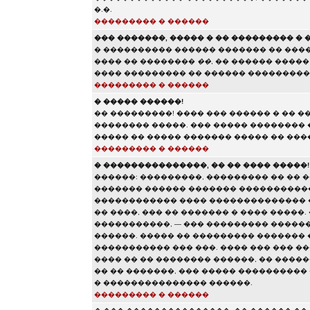
�.�.
��������� � ������
��� �������, ����� � �� ��������� �
� ���������� ������ ������� �� ���
���� �� ��������
��
, �� ������ ����
���� ��������� �� ������ ���������
��������� � ������
� ����� ������!
�� ���������! ���� ��� ������ � �� �
�������� �����. ��� ����� ��������
����� �� ����� ������� ����� �� ���
��������� � ������
� ���������������, �� �� ���� �����!
������: ���������, ��������� �� �� �
������� ������ ������� �����������
������������ ���� �������������� 
�� ����, ��� �� ������� � ���� �����
�����������, — ��� ��������� �����
������. ����� �� ��������� ������� 
����������� ��� ���. ���� ��� ��� ���
���� �� �� �������� ������, �� ������
�� �� �������, ��� ����� ���������� �
� ��������������� ������.
��������� � ������