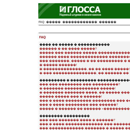
FAQ
�����
������������
������
FAQ
���� �� ����� � �����������
������ � �� ���� �����?
����� ��� ������ ����� ����������
������ ���� ������������� �������
��� �������, ����� � �� ��������� �
� ����� ������!
� ���������������, �� �� ���� �����!
� ��� ���������������, �� ������ �� 
��������� � ��������� �����������
��� ��� �������� ��� ���������?
� ������� ������������ �����!
� ������� ������� ����, �� ����� ��
����� ����� ��� � ������!
��� � ���� ��������� �������� ��� �
��� � ���� �������� ��� ������?
����� � ������ �� ������ «��������� e-
�������� ���������
��� ��� ������� ���� � ������?
��� � ���� ������������� ��� �����
��� ������������ ������� � ����� �