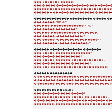
��� ������� �����?
��� � ���� ������������� ��� �����
������ ��� ���������� ��������� ��
������ � �� ���� ���������� � �����
�������������� ��������� � ���� �
��� ����� BBCode?
���� �� � ������������ HTML?
��� ����� ��������?
���� �� � ��������� ��������?
��� ����� «����������»?
��� ����� «������������ ����»?
��� ������ «���� �������»?
������ ������������� � ������
��� ����� ��������������?
��� ����� ����������?
��� ����� ������ �������������?
��� ��� �������� � ������?
��� ��� ����� ����������� ������?
������ ���������
� �� ���� ��������� ������ ��������
� �� ����� ������� ������������� �
� ������� ���� ��� �������������� e-m
���������� � phpBB 2
��� ������� ���� �����?
������ ����� ��� �����-�� �������?
� ��� ����� ��������� �� ������� �
��������, ��������� � ���� �������?