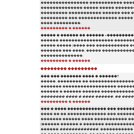
���������������� ����������� ����
�������������� ����� ����� �������
��������� ����������� ������ ��� ��
��������� ��� ������������� �����
���� ���������.
��������� � ������
����� � ������ �� ������ «��������� e
������ ������������������ ���������
����� ����� (���� ��� ����������� 
������� ��� ����, ����� �����������
��������������.
��������� � ������
�������� ���������
��� ��� ������� ���� � ������?
�����, �������� �� ��������������� 
������� ������������������ ������ 
������ � ������ ������ ����������� 
�������� ���� � ���� ������, �� ����
��������� � ������
��� � ���� ������������� ��� �����
���� �� �� ������������� ��� �����
������� ������ ���� ����������� ��
(������ ������ � ������� ����������
������
�������������
, �����������