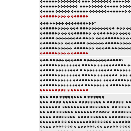
�������������� ��� ������� ������:
�������������, �������� ����� ����
����� ����� ������ ������������� �
��������� � ������
��� ����� ����������?
���������� ��� ������������ (��� �
������� �� ��������. � ��� ���� ���
����� ��������� ����, ���������� � 
��������. ������� ������ ���������
�����������, �������, ����� ������
��������� � ������
��� ����� ������ �������������?
�������������� ����� ���������� �
����� �������� � ���������� ������
�������������� ����� �������. ��� 
����������� ���������� ����������
��������������� ������� � ���������
��������� � ������
��� ��� �������� � ������?
��� ����, ����� �������� � ������, �
�������, ��������� ������� (�� ��� �
�� ��� ������
������������
, ������
���� ��������. ���� ������ ��������
������� �� ��������������� ������.
���� ������� � ������, �� ����� ���