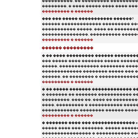
����������, �� ��������� ����������
��������, � ���� ����� ���� ���� ���
��������� � ������
��� ��� ����� ����������� ������?
������ ������������� ��������� ���
����������� �����. ���� �� ��������
���������������, ���������� ������
��������� � ������
������ ���������
� �� ���� ��������� ������ ��������
��� ����� ���� ������� ����� ������
�����, ������������� �������� ����
������������� �������� ����� ��� �
������, �� �������� � �������������
��������� � ������
� �� ����� ������� ������������� �
� ������� �� ������� ����������� �
���������. ���� ��, ���� �� �������
����, ��������� � ����������� ����
������������ �������� ������ ����
��������� � ������
� ������� ���� ��� �������������� e-m
����� ���� ��� �������. ����� ������
���������������� � ����������� ��