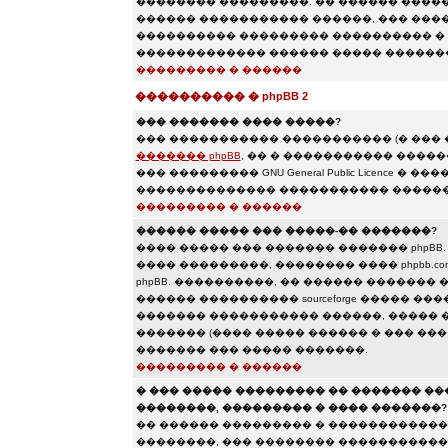
�������� ���������. �� ������ ������
������ ����������� ������, ��� ����
���������� ��������� ���������� � 
������������� ������ ����� �������
��������� � ������
���������� � phpBB 2
��� ������� ���� �����?
��� ����������� ����������� (� ���
������� phpBB
, �� � ����������� ����
��� ��������� GNU General Public Licence
�������������� ����������� ������
��������� � ������
������ ����� ��� �����-�� �������?
���� ����� ��� ������� ������� phpBB
���� ���������, �������� ���� phpbb.c
phpBB. ����������, �� ������ ������� �
������ ���������� sourceforge ����� �
������� ����������� ������, ����� 
������� (���� ����� ������ � ��� ���
������� ��� ����� �������.
��������� � ������
� ��� ����� ��������� �� ������� �
��������, ��������� � ���� �������?
�� ������ ��������� � �������������
��������, ��� �������� �����������