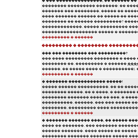
� ��� ���������������, �� ������ �� 
�������� ��������� �������: �� ����
������� ��� ��������, ����� �� ���
���� ������� ������ �� �����-�� ����
�������� �� ������ ���������? ���
�������������, ����� ��������� ���
������������������ ����� � �������
��������� � ������
��������� � ��������� ��������
��� ��� �������� ��� ���������?
��� ���� ��������� �������� � ���� 
�������� ��, ��������� � ������
���
������, �� ����� ���� � ����������).
��������� � ������
� ������� ������������ �����!
����� ������ ����������, �� �� ����
�������� �����, �� � ����, � �������
�������� ������� ���� �� ���, � �����
����������, ������, ��� ��� ����� �
��������, ��������� ���� ��������
��������� � ������
� ������� ������� ����, �� ����� ��
���� �� �������, ��� ������� ������
������ �������. ���� ����� �� �����
�������� ������� ������� ����� ���