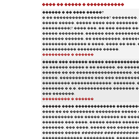
���� �� ����� � �����������
������ � �� ���� �����?
� �� ������������������? ��������,
����� �����. ����� ���� ��� ������� 
���������)? ���� ���, �� ��� ����� 
����� ��������, ������ ��� ��������
������� ������, �� ���������, ������
�������� ������ � ����, ���� �� ���,
����������� �������� �����.
��������� � ������
����� ��� ������ ����� ����������
�� ������ ����� � �� ������. �� ����
������ �� �� ������������������, ��
�����, ����������� ��� ��� �������
��������� �������������: �������, ��
������� � �.�. ����������� ������� 
��� �������.
��������� � ������
������ ���� ������������� �������
���� �� �� �������� �������� �����
���������� ��� ����� ������ �� ���
������� ��� ����, ����� ����� ����
�������. ��� ����, ����� ��� ������
������� �����
������� �����������
������������� ����������, ��������