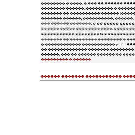
�������� � ����, � ��� �� ������ ���
�������� ������, ��������� � ���������
������� �� ���������� ������ (�������� chat.
������� ������. ����������, ������, 
��� ������ �������, � �� ����� ����
������ ����� ������������. ��������
����������� �������� (�� �����������
������� �� ��������� �������� � ����
� ������������ ����������� phpBB �����
�� ������������� ������� �������� 
������, ��� �� ������ ������ �� ���
��������� � ������
������ ������� ����������� ���