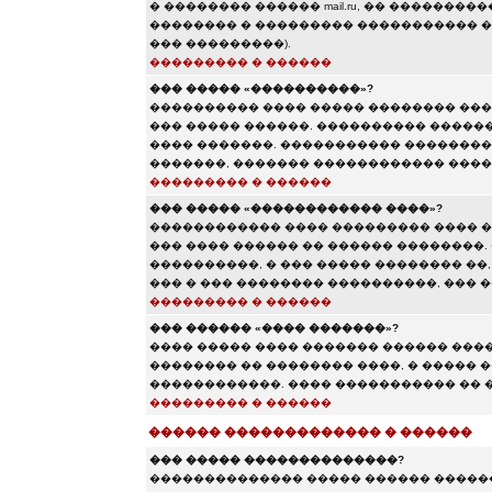
� �������� ������ mail.ru, �� �������
�������� � ��������� ����������� ��� 
��� ���������).
��������� � ������
��� ����� «����������»?
���������� ���� ����� �������� ���
��� ����� ������. ���������� ������
���� �������. ����������� ��������
�������, ������� ������������ ���
��������� � ������
��� ����� «������������ ����»?
������������ ���� ��������� ���� �
��� ���� ������ �� ������ ��������.
����������, � ��� ����� �������� ��,
��� � ��� �������� ����������, ���
��������� � ������
��� ������ «���� �������»?
���� ����� ���� ������� ������ ���
�������� �� �������� ����, � ����� 
������������. ���� ����������� �� �
��������� � ������
������ ������������� � ������
��� ����� ��������������?
�������������� ����� ������ ������