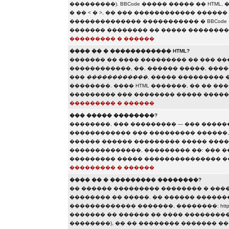
���������). BBCode ����� ����� �� HTML,
� �� < � >, �� ��� ������������ ����
�������������� ����������� � BBCode 
������� �������� �� ����� ��������
��������� � ������
���� �� � ������������ HTML?
������� �� ���� ��������� �� ��� �
������������, ��, ������ �����, ���
���
������������
, ����� ���������
��������. ���� HTML �������, �� �� �
��������� ��� �������� ����� �����
��������� � ������
��� ����� ��������?
��������, ��� ��������� — ��� �����
������������ ��� ��������� ������, �
������ ������ ��������� ����� ����
��������������, ��������� ��: ��� �
��������� ����� ��������������� ��
��������� � ������
���� �� � ��������� ��������?
�� ������ ��������� �������� � ���
�������� �� �����. �� ������ ������
������������� �������, ��������: http://www.so
������� �� ������ �� ���� ���������
��������), �� �� �������� ������� 