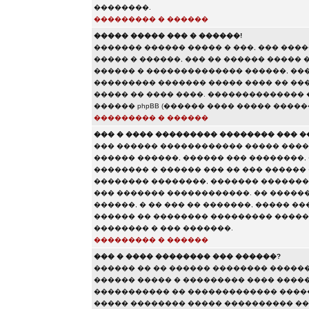
��������.
��������� � ������
����� ����� ��� � ������!
������� ������ ����� � ���, ��� ��
����� � ������, ��� �� ������ ����� 
������ � �������������� ������, ���
��������� ������� ����� ���� �� ���
����� �� ���� ����. ��������������
������ phpBB (������ ���� ����� �����
��������� � ������
��� � ���� ��������� �������� ��� �
��� ������ ������������ ����� ����
������ ������, ������ ��� ��������,
�������� � ������ ��� �� ��� ������
�������� ��������, ������� �������
��� ������� ������������. �� �����
������, � �� ��� �� �������, ����� �
������ �� �������� ��������� ������
�������� � ��� �������.
��������� � ������
��� � ���� �������� ��� ������?
������ �� �� ������ �������� �����
������ ����� � ��������� ���� ������
����������� �� ������������� �����
����� �������� ����� ���������� ��