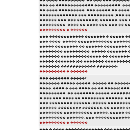
�� ���� ���������, �� ��� ��� �����
��� �� ������������� ���������. ���
�� ���� ���������, ��� ����� �� ���
������������� ��� ��������� (��� ��
������ ��� ��� �������). ������, ��
���������, ���� �� ���� ��� ���-�� �
��������� � ������
��� ������������ ������� � ����� �
��� ����, ����� ������������ ������
����� �������� �� ������ �������� 
�������� ���������, ����� ������� 
������� �������������� �� ��������
����� ������� (�� ������� ��������
�������
������������ �������
)
��������� � ������
��� ������� �����?
������� ����� �����: ����� �� �����
����, ���� � ��� ���� �� �� �����) �
���������, �� ������� �����
�������
� ��� ��� ���� �� �������� ������. �
��� �������� ������ (����� ��������
������
�������� �������
. �� ����� 
�������� ���������� �����. ����� �
��������� ������, ��� �����������
��������� � ������
��� � ���� ������������� ��� �����